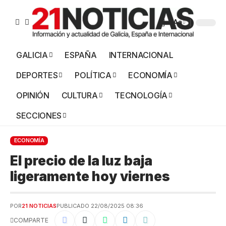
Aa
GALICIA
ESPAÑA
INTERNACIONAL
DEPORTES
POLÍTICA
ECONOMÍA
OPINIÓN
CULTURA
TECNOLOGÍA
SECCIONES
ECONOMÍA
El precio de la luz baja
ligeramente hoy viernes
POR
21 NOTICIAS
PUBLICADO 22/08/2025 08:36
COMPARTE