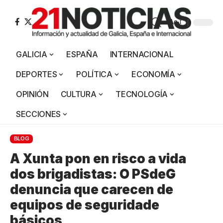
Aa
GALICIA
ESPAÑA
INTERNACIONAL
DEPORTES
POLÍTICA
ECONOMÍA
OPINIÓN
CULTURA
TECNOLOGÍA
SECCIONES
BLOG
A Xunta pon en risco a vida
dos brigadistas: O PSdeG
denuncia que carecen de
equipos de seguridade
básicos