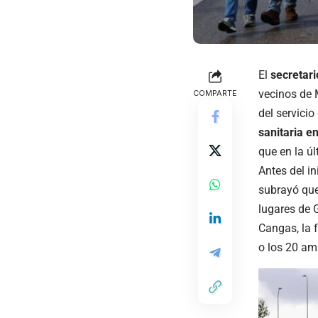
El
secretari
vecinos de 
COMPARTE
del servicio
sanitaria e
que en la ú
Antes del in
subrayó que
lugares de G
Cangas, la 
o los 20 am