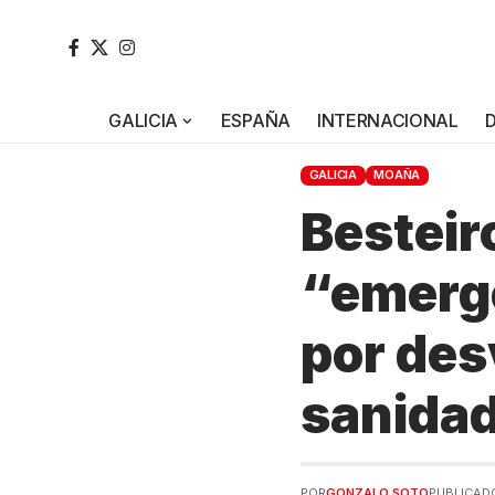
GALICIA
ESPAÑA
INTERNACIONAL
GALICIA
MOAÑA
Besteiro
“emerge
por des
sanidad
POR
GONZALO SOTO
PUBLICADO