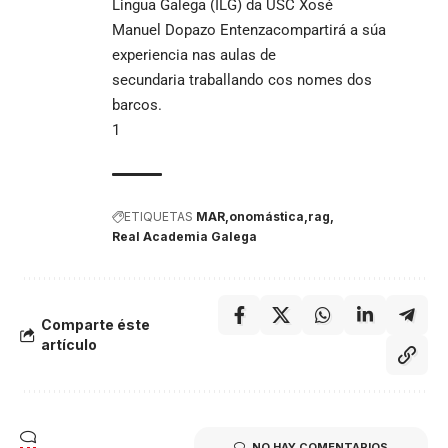
Lingua Galega (ILG) da USC Xosé
Manuel Dopazo Entenzacompartirá a súa
experiencia nas aulas de
secundaria traballando cos nomes dos
barcos.
1
ETIQUETAS
MAR
onomástica
rag
Real Academia Galega
Comparte éste
artículo
NO HAY COMENTARIOS