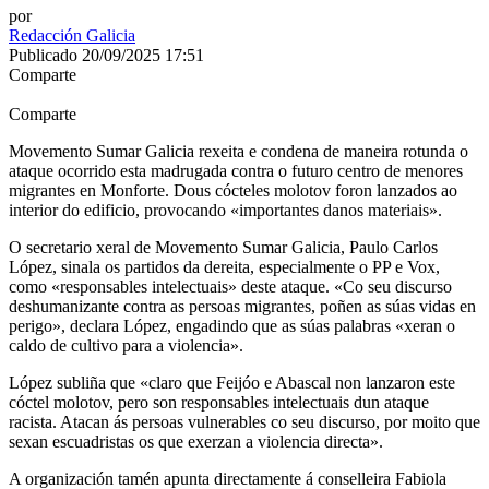
por
Redacción Galicia
Publicado 20/09/2025 17:51
Comparte
Comparte
Movemento Sumar Galicia rexeita e condena de maneira rotunda o
ataque ocorrido esta madrugada contra o futuro centro de menores
migrantes en Monforte. Dous cócteles molotov foron lanzados ao
interior do edificio, provocando «importantes danos materiais».
O secretario xeral de Movemento Sumar Galicia, Paulo Carlos
López, sinala os partidos da dereita, especialmente o PP e Vox,
como «responsables intelectuais» deste ataque. «Co seu discurso
deshumanizante contra as persoas migrantes, poñen as súas vidas en
perigo», declara López, engadindo que as súas palabras «xeran o
caldo de cultivo para a violencia».
López subliña que «claro que Feijóo e Abascal non lanzaron este
cóctel molotov, pero son responsables intelectuais dun ataque
racista. Atacan ás persoas vulnerables co seu discurso, por moito que
sexan escuadristas os que exerzan a violencia directa».
A organización tamén apunta directamente á conselleira Fabiola