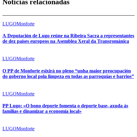
Noticias relacionadas
LUGO
Monforte
A Deputación de Lugo reúne na Ribeira Sacra a representantes
de dez países europeos na Asemblea Xeral da Transrománica
LUGO
Monforte
O PP de Monforte esixirá no pleno “unha maior preocupación
do goberno local pola limpeza en todas as parroquias e barrios”
LUGO
Monforte
PP Lugo: «O bono deporte fomenta o deporte base, axuda ás
familias e dinamizar a economía local»
LUGO
Monforte