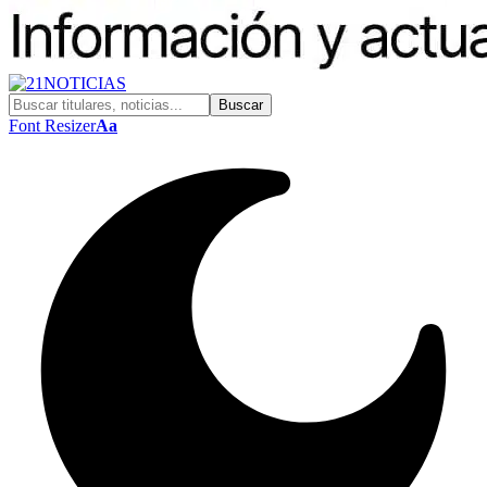
Font Resizer
Aa