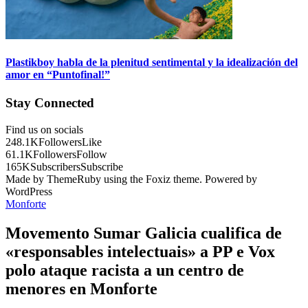
Plastikboy habla de la plenitud sentimental y la idealización del
amor en “Puntofinal!”
Stay Connected
Find us on socials
248.1K
Followers
Like
61.1K
Followers
Follow
165K
Subscribers
Subscribe
Made by ThemeRuby using the Foxiz theme. Powered by
WordPress
Monforte
Movemento Sumar Galicia cualifica de
«responsables intelectuais» a PP e Vox
polo ataque racista a un centro de
menores en Monforte