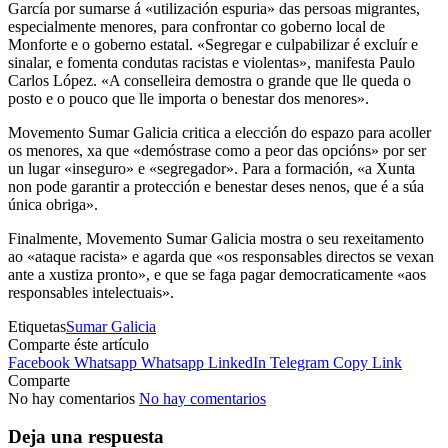
García por sumarse á «utilización espuria» das persoas migrantes,
especialmente menores, para confrontar co goberno local de
Monforte e o goberno estatal. «Segregar e culpabilizar é excluír e
sinalar, e fomenta condutas racistas e violentas», manifesta Paulo
Carlos López. «A conselleira demostra o grande que lle queda o
posto e o pouco que lle importa o benestar dos menores».
Movemento Sumar Galicia critica a elección do espazo para acoller
os menores, xa que «demóstrase como a peor das opcións» por ser
un lugar «inseguro» e «segregador». Para a formación, «a Xunta
non pode garantir a protección e benestar deses nenos, que é a súa
única obriga».
Finalmente, Movemento Sumar Galicia mostra o seu rexeitamento
ao «ataque racista» e agarda que «os responsables directos se vexan
ante a xustiza pronto», e que se faga pagar democraticamente «aos
responsables intelectuais».
Etiquetas
Sumar Galicia
Comparte éste artículo
Facebook
Whatsapp
Whatsapp
LinkedIn
Telegram
Copy Link
Comparte
No hay comentarios
No hay comentarios
Deja una respuesta