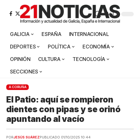
Aa
GALICIA
ESPAÑA
INTERNACIONAL
DEPORTES
POLÍTICA
ECONOMÍA
OPINIÓN
CULTURA
TECNOLOGÍA
SECCIONES
A CORUÑA
El Patio: aquí se rompieron
dientes con pipas y se orinó
apuntando al vacío
POR
JESÚS SUÁREZ
PUBLICADO 01/10/2025 10:44