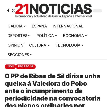
Aa
GALICIA
ESPAÑA
INTERNACIONAL
DEPORTES
POLÍTICA
ECONOMÍA
OPINIÓN
CULTURA
TECNOLOGÍA
SECCIONES
LUGO
RIBAS DE SIL
O PP de Ribas de Sil dirixe unha
queixa á Valedora do Pobo
ante o incumprimento da
periodicidade na convocatoria
dos plenos ordinarios por