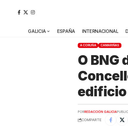
GALICIA
ESPAÑA
INTERNACIONAL
A CORUÑA
CAMARIÑAS
O BNG d
Concell
edificio
POR
REDACCIÓN GALICIA
PUBLIC
COMPARTE