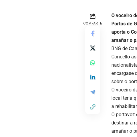
O voceiro d
Portos de G
COMPARTE
aporta o Co
amañar o pa
BNG de Cama
Concello as
nacionalist
encargase d
sobre o port
O voceiro d
local tería 
a rehabilita
O portavoz 
destinar a 
amañar o pa