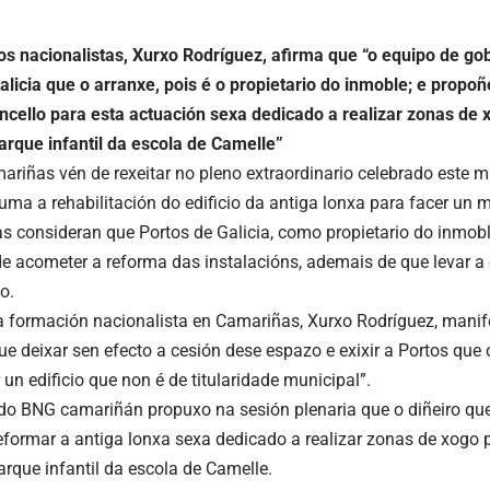
os nacionalistas, Xurxo Rodríguez, afirma que “o equipo de gob
alicia que o arranxe, pois é o propietario do inmoble; e propo
ncello para esta actuación sexa dedicado a realizar zonas de 
rque infantil da escola de Camelle”
riñas vén de rexeitar no pleno extraordinario celebrado este m
uma a rehabilitación do edificio da antiga lonxa para facer un
as consideran que Portos de Galicia, como propietario do inmoble
e acometer a reforma das instalacións, ademais de que levar a
o.
a formación nacionalista en Camariñas, Xurxo Rodríguez, mani
que deixar sen efecto a cesión dese espazo e exixir a Portos que 
r un edificio que non é de titularidade municipal”.
do BNG camariñán propuxo na sesión plenaria que o diñeiro que
reformar a antiga lonxa sexa dedicado a realizar zonas de xogo 
rque infantil da escola de Camelle.