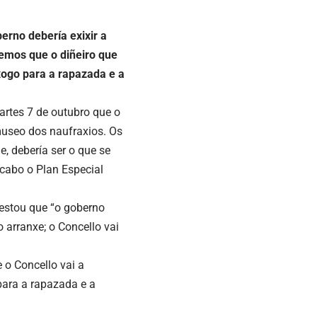
erno debería exixir a
ñemos que o diñeiro que
xogo para a rapazada e a
artes 7 de outubro que o
 museo dos naufraxios. Os
, debería ser o que se
 cabo o Plan Especial
festou que “o goberno
o arranxe; o Concello vai
 o Concello vai a
para a rapazada e a