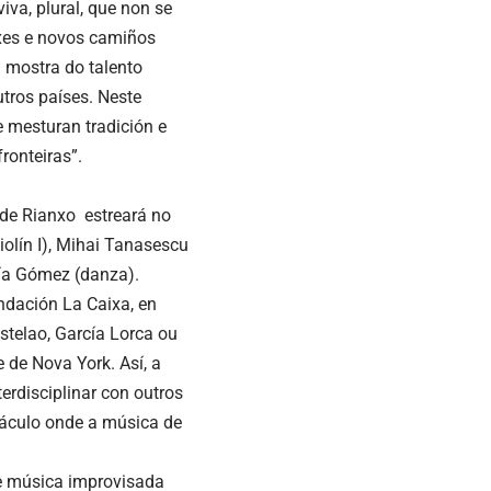
iva, plural, que non se
xes e novos camiños
 mostra do talento
tros países. Neste
 mesturan tradición e
ronteiras”.
 de Rianxo estreará no
olín I), Mihai Tanasescu
anía Gómez (danza).
ndación La Caixa, en
stelao, García Lorca ou
 de Nova York. Así, a
erdisciplinar con outros
táculo onde a música de
 de música improvisada