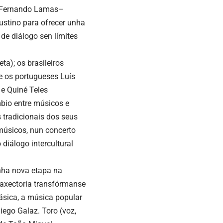
ía Fernando Lamas–
ustino para ofrecer unha
de diálogo sen límites
ta); os brasileiros
 e os portugueses Luís
 e Quiné Teles
mbio entre músicos e
s tradicionais dos seus
 músicos, nun concerto
 diálogo intercultural
nha nova etapa na
raxectoria transfórmanse
lásica, a música popular
Diego Galaz. Toro (voz,