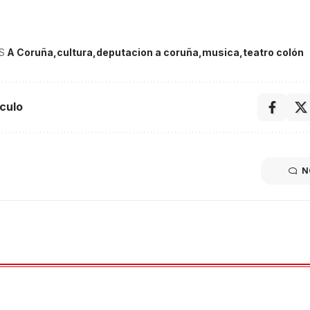
S
A Coruña
cultura
deputacion a coruña
musica
teatro colón
culo
N