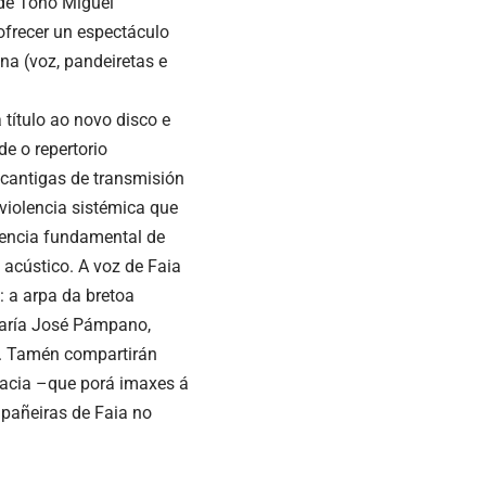
 de Toño Miguel
ofrecer un espectáculo
na (voz, pandeiretas e
 título ao novo disco e
e o repertorio
 cantigas de transmisión
violencia sistémica que
esencia fundamental de
 acústico. A voz de Faia
 a arpa da bretoa
 María José Pámpano,
o). Tamén compartirán
Gracia –que porá imaxes á
mpañeiras de Faia no