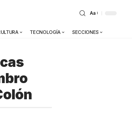
Aa
CULTURA
TECNOLOGÍA
SECCIONES
icas
mbro
Colón