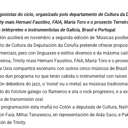
gonistas do ciclo, organizado polo departamento de Cultura da 
ity mais Hernani Faustino, FAIA, María Toro e o proxecto Terreir
intérpretes e instrumentistas de Galicia, Brasil e Portugal
.
lón acollerá en novembro a segunda edición de ‘Músicas posíbeis
o de Cultura da Deputación da Coruña pretende ofrecer propos
merciais, pero con linguaxes e estilos diversos e da máxima cali
eiroa, Trinity mais Hernani Faustino, FAIA, María Toro e o proxe
a Uxía compartirá escenario con outros cinco músicos de Brasil
as dun programa no que terán cabida o instrumental con raíces 
n debedora do jazz, o ‘noise’ ou o metal; as músicas tradicionai
o do folclore galego co flamenco e ata o rock progresivo, e a 
s de transmisión oral.
 programación esta mañá no Colón a deputada de Cultura, Nati
 Faia, Mihai Tanasescu, en representación de Aida Saco, e Pa
ón de Trinity.