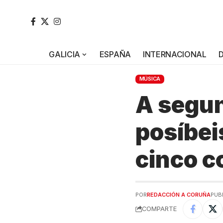
GALICIA
ESPAÑA
INTERNACIONAL
MÚSICA
A segun
posíbei
cinco c
POR
REDACCIÓN A CORUÑA
PUB
COMPARTE