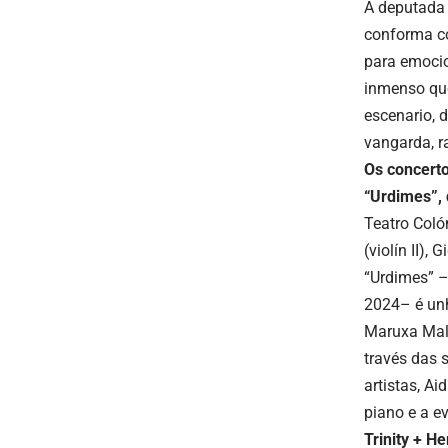
A deputada 
conforma co
para emocio
inmenso que
escenario, 
vangarda, r
Os concert
“
Urdimes”, 
Teatro Coló
(violín II)
“Urdimes” –
2024– é unh
Maruxa Mall
través das 
artistas, A
piano e a e
Trinity + H