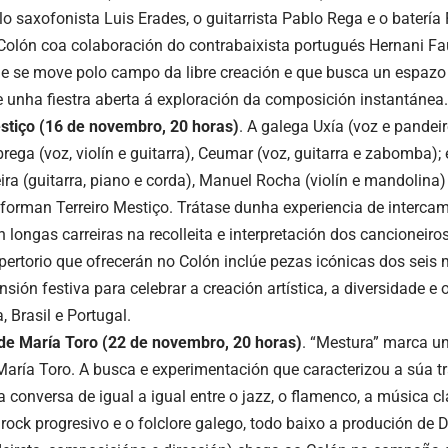
o saxofonista Luis Erades, o guitarrista Pablo Rega e o bater
Colón coa colaboración do contrabaixista portugués Hernani Fa
e se move polo campo da libre creación e que busca un espazo 
 e unha fiestra aberta á exploración da composición instantánea.
es
tiço (16 de novembro, 20 horas)
. A galega Uxía (voz e pandeire
rega (voz, violín e guitarra), Ceumar (voz, guitarra e zabomba);
ra (guitarra, piano e corda), Manuel Rocha (violín e mandolina)
 forman Terreiro Mestiço. Trátase dunha experiencia de interca
 longas carreiras na recolleita e interpretación dos cancioneiro
epertorio que ofrecerán no Colón inclúe pezas icónicas dos seis
ión festiva para celebrar a creación artística, a diversidade e o
a, Brasil e Portugal.
de María Toro (22 de novembro, 20 horas)
. “Mestura” marca u
 María Toro. A busca e experimentación que caracterizou a súa t
 conversa de igual a igual entre o jazz, o flamenco, a música c
o rock progresivo e o folclore galego, todo baixo a produción de 