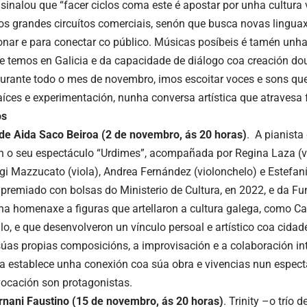
sinalou que “facer ciclos coma este é apostar por unha cultura v
s grandes circuítos comerciais, senón que busca novas lingua
nar e para conectar co público. Músicas posíbeis é tamén unha
 temos en Galicia e da capacidade de diálogo coa creación dou
durante todo o mes de novembro, imos escoitar voces e sons que
aíces e experimentación, nunha conversa artística que atravesa f
os
de Aida Saco Beiroa (2 de novembro, ás 20 horas)
. A pianista
n o seu espectáculo “Urdimes”, acompañada por Regina Laza (vi
, Gigi Mazzucato (viola), Andrea Fernández (violonchelo) e Estef
premiado con bolsas do Ministerio de Cultura, en 2022, e da Fu
a homenaxe a figuras que artellaron a cultura galega, como Ca
o, e que desenvolveron un vínculo persoal e artístico coa cidade
súas propias composicións, a improvisación e a colaboración int
ida establece unha conexión coa súa obra e vivencias nun espec
vocación son protagonistas.
ernani Faustino (15 de novembro, ás 20 horas)
. Trinity –o trío