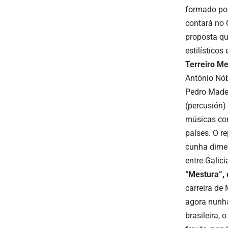
formado pol
contará no 
proposta qu
estilísticos
Terreiro M
António Nób
Pedro Madei
(percusión)
músicas con
países. O r
cunha dimens
entre Galici
“Mestura”, 
carreira de
agora nunha
brasileira, 