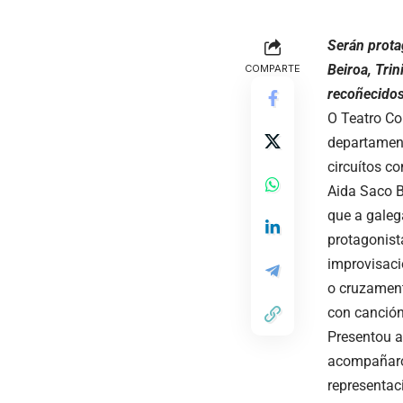
Serán prota
Beiroa, Trin
COMPARTE
recoñecidos 
O Teatro Co
departament
circuítos co
Aida Saco B
que a galeg
protagonist
improvisació
o cruzament
con canción
Presentou a
acompañaron
representaci