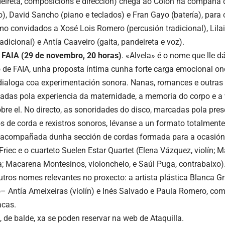
deireta, composicións e dirección) chega ao Colón na compaña
o), David Sancho (piano e teclados) e Fran Gayo (batería), para 
mo convidados a Xosé Lois Romero (percusión tradicional), Lilai
adicional) e Antía Caaveiro (gaita, pandeireta e voz).
e FAIA (29 de novembro, 20 horas)
. «Alvela» é o nome que lle dá
 de FAIA, unha proposta íntima cunha forte carga emocional ond
 dialoga coa experimentación sonora. Nanas, romances e outras
sadas pola experiencia da maternidade, a memoria do corpo e a 
obre el. No directo, as sonoridades do disco, marcadas pola pr
s de corda e rexistros sonoros, lévanse a un formato totalmente
 acompañada dunha sección de cordas formada para a ocasión:
Friec e o cuarteto Suelen Estar Quartet (Elena Vázquez, violín;
ola; Macarena Montesinos, violonchelo, e Saúl Puga, contrabaix
utros nomes relevantes no proxecto: a artista plástica Blanca 
– Antía Ameixeiras (violín) e Inés Salvado e Paula Romero, co
acas.
, de balde, xa se poden reservar na web de
Ataquilla
.