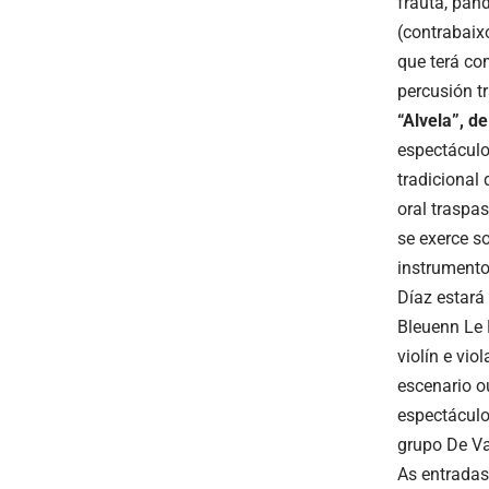
frauta, pan
(contrabaix
que terá co
percusión tr
“Alvela”, d
espectáculo
tradicional
oral traspa
se exerce s
instrumento
Díaz estará
Bleuenn Le 
violín e vi
escenario o
espectáculo
grupo De V
As entradas