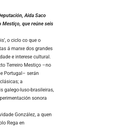
Deputación, Aida Saco
o Mestiço, que reúne seis
’, o ciclo co que o
tas á marxe dos grandes
dade e interese cultural.
cto Terreiro Mestiço –no
 e Portugal– serán
clásicas; a
s galego-luso-brasileiras,
experimentación sonora
vidade González, a quen
blo Rega en