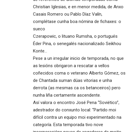
Christian Iglesias, e en menor medida, de Anxo
Casais Romero ou Pablo Díaz Valín,
complétase cunha boa nómina de fichaxes: o
sueco
Czerapowic, o lituano Rumsha, o portugués
Éder Pina, o senegalés nacionalizado Seikhou
Konte…
Pese a un irregular inicio de temporada, no que
as lesións obrigaron a rescatar a vellos
coñecidos coma o veterano Alberto Gómez, os
de Chantada suman dúas vitorias e unha
derrota (as mesmas ca os betanceiros) pero
nunha liña certamente ascendente.
Así valora o encontro José Pena “Soviético”,
adestrador do conxunto local: “Partido moi
difícil contra un equipo moi experimentado na
categoría. Esta temporada tivo nove
incorporacións novas de xogadores de moito