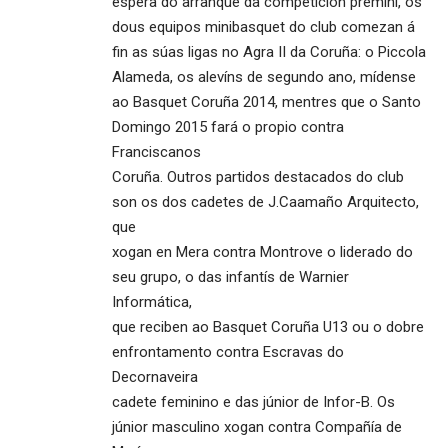
espera do arranque da competición premini, os
dous equipos minibasquet do club comezan á
fin as súas ligas no Agra II da Coruña: o Piccola
Alameda, os alevíns de segundo ano, mídense
ao Basquet Coruña 2014, mentres que o Santo
Domingo 2015 fará o propio contra
Franciscanos
Coruña. Outros partidos destacados do club
son os dos cadetes de J.Caamaño Arquitecto,
que
xogan en Mera contra Montrove o liderado do
seu grupo, o das infantís de Warnier
Informática,
que reciben ao Basquet Coruña U13 ou o dobre
enfrontamento contra Escravas do
Decornaveira
cadete feminino e das júnior de Infor-B. Os
júnior masculino xogan contra Compañía de