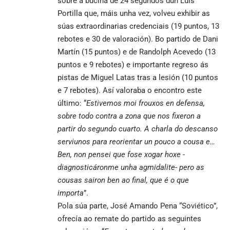
sobre a bucina de 24 segundos dun Luis
Portilla que, máis unha vez, volveu exhibir as
súas extraordinarias credenciais (19 puntos, 13
rebotes e 30 de valoración). Bo partido de Dani
Martín (15 puntos) e de Randolph Acevedo (13
puntos e 9 rebotes) e importante regreso ás
pistas de Miguel Latas tras a lesión (10 puntos
e 7 rebotes). Así valoraba o encontro este
último: “
Estivemos moi frouxos en defensa,
sobre todo contra a zona que nos fixeron a
partir do segundo cuarto. A charla do descanso
serviunos para reorientar un pouco a cousa e…
Ben, non pensei que fose xogar hoxe -
diagnosticáronme unha agmidalite- pero as
cousas sairon ben ao final, que é o que
importa
”.
Pola súa parte, José Amando Pena “Soviético”,
ofrecía ao remate do partido as seguintes