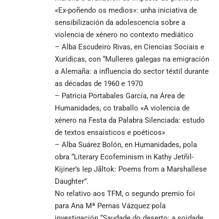
«Ex-poñendo os medios»: unha iniciativa de
sensibilización da adolescencia sobre a
violencia de xénero no contexto mediático
– Alba Escudeiro Rivas, en Ciencias Sociais e
Xurídicas, con “Mulleres galegas na emigración
a Alemaña: a influencia do sector téxtil durante
as décadas de 1960 e 1970
– Patricia Portabales García, na Área de
Humanidades, co traballo «A violencia de
xénero na Festa da Palabra Silenciada: estudo
de textos ensaísticos e poéticos»
– Alba Suárez Bolón, en Humanidades, pola
obra “Literary Ecofeminism in Kathy Jetñil-
Kijiner’s Iep Jãltok: Poems from a Marshallese
Daughter”.
No relativo aos TFM, o segundo premio foi
para Ana Mª Pernas Vázquez pola
investigación “Saudade do deserto: a soidade