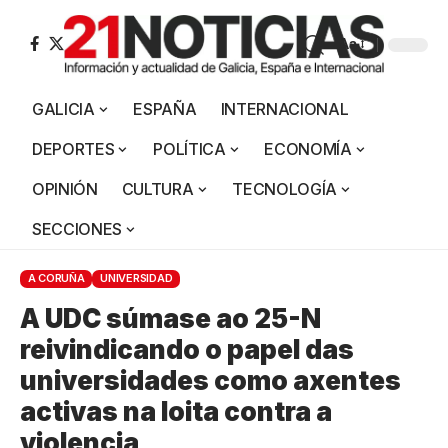
Aa
GALICIA
ESPAÑA
INTERNACIONAL
DEPORTES
POLÍTICA
ECONOMÍA
OPINIÓN
CULTURA
TECNOLOGÍA
SECCIONES
A CORUÑA
UNIVERSIDAD
A UDC súmase ao 25-N
reivindicando o papel das
universidades como axentes
activas na loita contra a
violencia