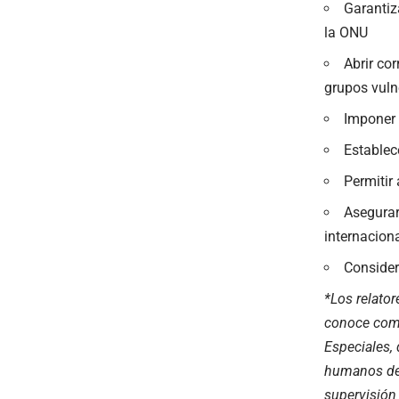
Garantiz
la ONU
Abrir co
grupos vuln
Imponer 
Establec
Permitir
Asegurar
internacion
Consider
*Los relato
conoce co
Especiales,
humanos
de
supervisión