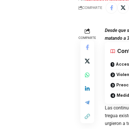
COMPARTE
Desde que se
matando a 3
COMPARTE
Con
Acceso
Viole
Preoc
Medid
Las continu
tregua exis
urgieron a 