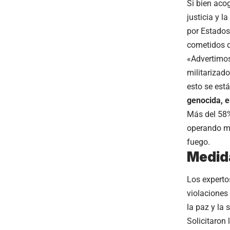
Si bien aco
justicia y l
por Estados
cometidos d
«Advertimos
militarizad
esto se está
genocida, e
Más del 58% 
operando más
fuego.
Medida
Los experto
violaciones 
la paz y la 
Solicitaron