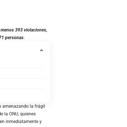
l menos 393 violaciones,
871 personas
.
án amenazando la frágil
de la ONU, quienes
esen inmediatamente y