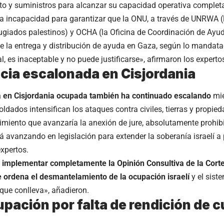
o y suministros para alcanzar su capacidad operativa complet
a incapacidad para garantizar que la ONU, a través de
UNRWA
(
fugiados palestinos) y
OCHA
(la Oficina de Coordinación de Ayu
e la entrega y distribución de ayuda en Gaza, según lo mandata
l, es inaceptable y no puede justificarse», afirmaron los experto
cia escalonada en Cisjordania
a en Cisjordania ocupada también ha continuado escalando
mie
soldados intensifican los ataques contra civiles, tierras y propie
miento que avanzaría la anexión de jure, absolutamente prohibid
á avanzando en legislación para extender la soberanía israelí a 
expertos.
e implementar completamente la Opinión Consultiva de la
Corte
 ordena el desmantelamiento de la ocupación israelí
y el sist
 que conlleva», añadieron.
pación por falta de rendición de 