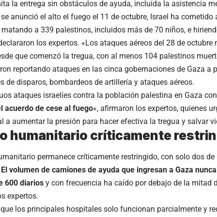
ita la entrega sin obstáculos de ayuda, incluida la asistencia m
se anunció el alto el fuego el 11 de octubre, Israel ha cometido
, matando a 339 palestinos, incluidos más de 70 niños, e hirie
declararon los expertos. «Los ataques aéreos del 28 de octubr
esde que comenzó la tregua, con al menos 104 palestinos muert
ron reportando ataques en las cinca gobernaciones de Gaza a pe
s de disparos, bombardeos de artillería y ataques aéreos.
uos ataques israelíes contra la población palestina en Gaza co
el acuerdo de cese al fuego
«, afirmaron los expertos, quienes u
l a aumentar la presión para hacer efectiva la tregua y salvar v
 humanitario críticamente restri
umanitario permanece críticamente restringido, con solo dos de 
«
El volumen de camiones de ayuda que ingresan a Gaza nunca
 600 diarios
y con frecuencia ha caído por debajo de la mitad 
os expertos.
que los principales hospitales solo funcionan parcialmente y re