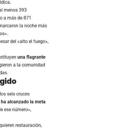
édica.
 al menos 393
ndo a más de 871
e marcaron la noche más
os».
sar del «alto el fuego»,
nstituyen
una flagrante
rgieron a la comunidad
idas.
ngido
los seis cruces
 ha alcanzado la meta
de ese número»,
quieren restauración,