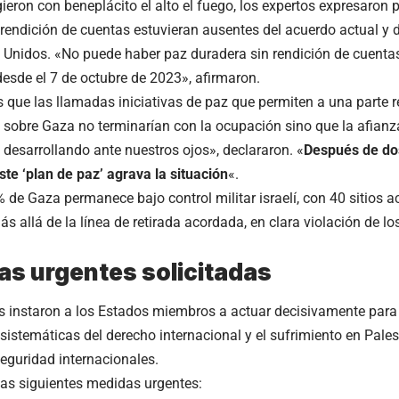
gieron con beneplácito el alto el fuego, los expertos expresaron
a rendición de cuentas estuvieran ausentes del acuerdo actual y 
 Unidos. «No puede haber paz duradera sin rendición de cuenta
esde el 7 de octubre de 2023», afirmaron.
 que las llamadas iniciativas de paz que permiten a una parte re
o sobre Gaza no terminarían con la ocupación sino que la afian
 desarrollando ante nuestros ojos», declararon. «
Después de do
ste ‘plan de paz’ agrava la situación
«.
de Gaza permanece bajo control militar israelí, con 40 sitios ac
 allá de la línea de retirada acordada, en clara violación de lo
s urgentes solicitadas
s instaron a los Estados miembros a actuar decisivamente para 
sistemáticas del derecho internacional y el sufrimiento en Pales
seguridad internacionales.
 las siguientes medidas urgentes: