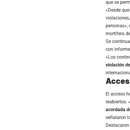
que se perm
«Desde que 
violaciones
personas», 
mortífera d
Se continua
con informe
«Los contin
violación d
internaciona
Acceso
El acceso h
reabiertos. 
acordada de
señalaron l
Destacaron 