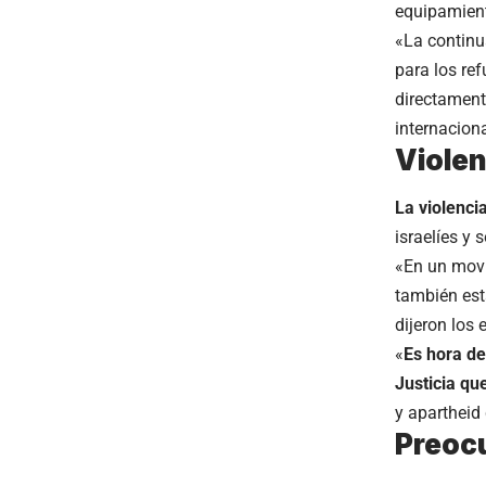
equipamient
«La continu
para los re
directament
internaciona
Violen
La violenci
israelíes y 
«En un movi
también est
dijeron los 
«
Es hora d
Justicia
que
y apartheid
Preocu