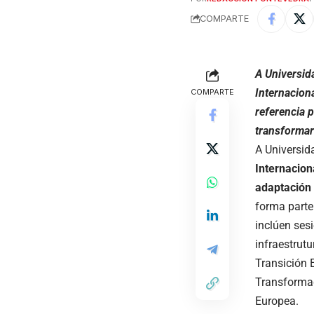
COMPARTE
A Universid
Internacion
COMPARTE
referencia 
transformar
A Universid
Internacion
adaptación 
forma parte
inclúen ses
infraestrut
Transición 
Transformac
Europea.