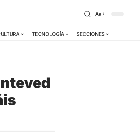
Aa
CULTURA
TECNOLOGÍA
SECCIONES
o
onteved
áis