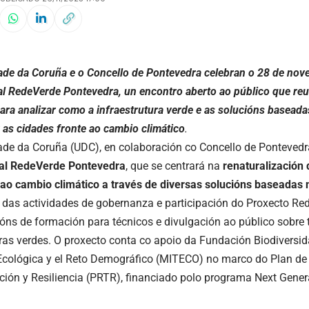
ade da Coruña e o Concello de Pontevedra celebran o 28 de no
al RedeVerde Pontevedra, un encontro aberto ao público que reun
para analizar como a infraestrutura verde e as solucións basead
 as cidades fronte ao cambio climático
.
ade da Coruña (UDC), en colaboración co Concello de Pontevedr
al
RedeVerde
Pontevedra
, que se centrará na
renaturalización
d
ao cambio climático a través de diversas solucións baseadas 
 das actividades de gobernanza e participación do Proxecto Re
ións de formación para técnicos e divulgación ao público sobre
uras verdes. O proxecto conta co apoio da Fundación Biodiversid
Ecológica y el Reto Demográfico (MITECO) no marco do Plan de
ión y Resiliencia (PRTR), financiado polo programa Next Gener