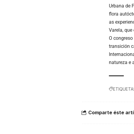
Urbana de P
flora autóc
as experienc
Varela, que
O congreso 
transición c
Internacion
natureza e 
ETIQUETA
Comparte éste artí