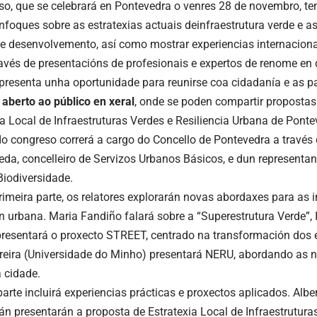
so, que se celebrará en Pontevedra o venres 28 de novembro, te
enfoques sobre as estratexias actuais deinfraestrutura verde e 
e desenvolvemento, así como mostrar experiencias internaciona
avés de presentacións de profesionais e expertos de renome en
presenta unha oportunidade para reunirse coa cidadanía e as pa
 aberto ao público en xeral
, onde se poden compartir proposta
ia Local de Infraestruturas Verdes e Resiliencia Urbana de Ponte
do congreso correrá a cargo do Concello de Pontevedra a través 
da, concelleiro de Servizos Urbanos Básicos, e dun representan
iodiversidade.
rimeira parte, os relatores explorarán novas abordaxes para as i
n urbana. Maria Fandiño falará sobre a “Superestrutura Verde”, I
resentará o proxecto STREET, centrado na transformación dos
rreira (Universidade do Minho) presentará NERU, abordando as n
a cidade.
rte incluirá experiencias prácticas e proxectos aplicados. Alber
án presentarán a proposta de Estratexia Local de Infraestruturas