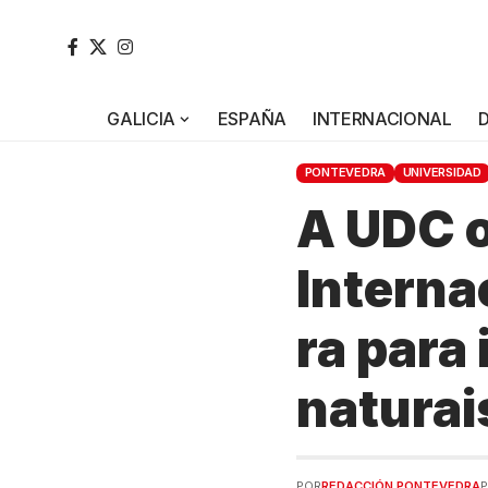
GALICIA
ESPAÑA
INTERNACIONAL
PONTEVEDRA
UNIVERSIDAD
A UDC o
Interna
ra para
naturais
POR
REDACCIÓN PONTEVEDRA
P