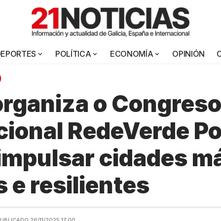
DEPORTES
POLÍTICA
ECONOMÍA
OPINIÓN
rganiza o Congres
cional RedeVerde P
 impulsar cidades m
 e resilientes
UBLICADO 26/11/2025 17:00