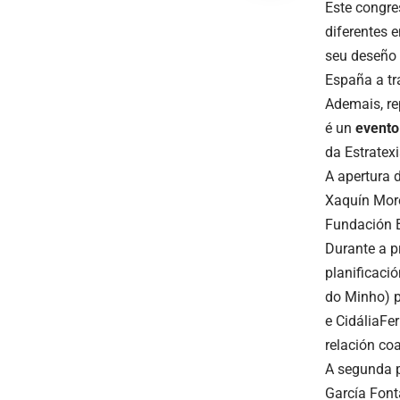
Este congre
diferentes 
seu deseño 
España a tr
Ademais, re
é un
evento
da Estratex
A apertura 
Xaquín More
Fundación B
Durante a p
planificació
do Minho) p
e CidáliaFe
relación co
A segunda pa
García Font