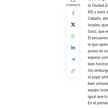
la Ciudad D
COMPARTE
85) y para 
Caballo, abr
locales, que
Sanz, que e
El encuentr
lo que apen
pases en cor
esperar com
bien horizon
Sin embargo
al jugar am
bien armado
equipo luce
igual que l
En el prime