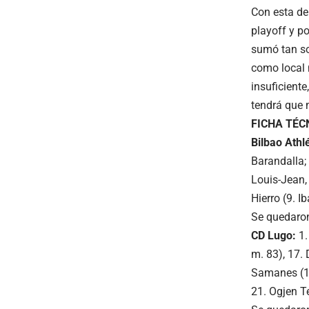
Con esta de
playoff y p
sumó tan so
como local 
insuficient
tendrá que 
FICHA TÉC
Bilbao Athl
Barandalla; 
Louis-Jean,
Hierro (9. I
Se quedaron 
CD Lugo:
1.
m. 83), 17. 
Samanes (11
21. Ogjen Te