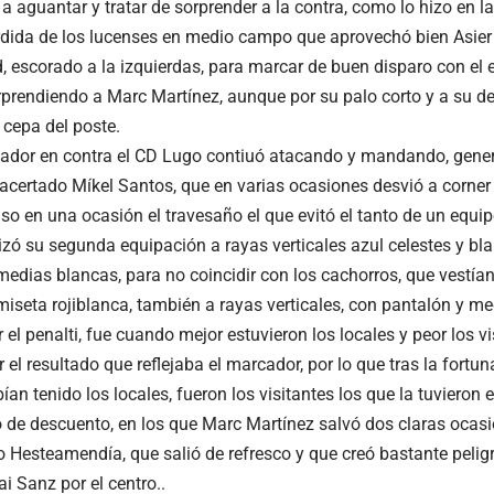
 aguantar y tratar de sorprender a la contra, como lo hizo en la
rdida de los lucenses en medio campo que aprovechó bien Asier Hi
, escorado a la izquierdas, para marcar de buen disparo con el e
rprendiendo a Marc Martínez, aunque por su palo corto y a su de
 cepa del poste.
ador en contra el CD Lugo contiuó atacando y mandando, gener
acertado Míkel Santos, que en varias ocasiones desvió a corner
so en una ocasión el travesaño el que evitó el tanto de un equip
lizó su segunda equipación a rayas verticales azul celestes y bl
medias blancas, para no coincidir con los cachorros, que vestía
miseta rojiblanca, también a rayas verticales, con pantalón y me
 el penalti, fue cuando mejor estuvieron los locales y peor los v
 el resultado que reflejaba el marcador, por lo que tras la fortu
ían tenido los locales, fueron los visitantes los que la tuvieron
o de descuento, en los que Marc Martínez salvó dos claras ocasi
io Hesteamendía, que salió de refresco y que creó bastante pelig
ai Sanz por el centro..