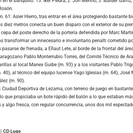
en el banquillo: 13. Íker Piedra; 2. Jon Merino, 3. Ibaider Gárriz
Rosón.
m. 61: Asier Hierro, tras entrar en el área protegiendo bastante b
s diez metros conecta un buen disparo con el exterior de su pie
 cepa del poste derecho de la portería defendida por Marc Martín
as transformar un innecesario e involuntario penalti cometido po
as pasarse de frenada, a Eñaut Lete, al borde de la frontal del área
zaragozano Pablo Monterrubio Torres, del Comité Técnico de Ar
rillas al local Manex Guibe (m. 93) y a los visitantes Pablo Trig
. 40), al técnico del equipo lucense Yago Iglesias (m. 64), José
lez (m. 90).
:
Ciudad Deportiva de Lezama, con terreno de juego en bastant
 lo que propiciaba un bote rápido del balón a lo que estaban más
s y algo fresca, con regular concurrencia, unos dos mil espectad
S
CD Lugo