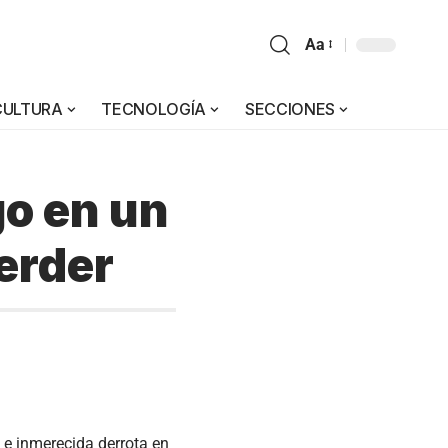
Aa
CULTURA
TECNOLOGÍA
SECCIONES
go en un
erder
 e inmerecida derrota en