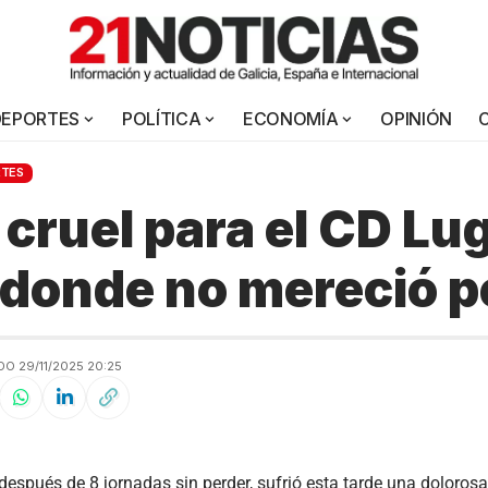
DEPORTES
POLÍTICA
ECONOMÍA
OPINIÓN
RTES
 cruel para el CD Lu
 donde no mereció p
O 29/11/2025 20:25
después de 8 jornadas sin perder, sufrió esta tarde una dolorosa