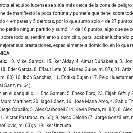
rrota el equipo lucense se sitúa más cerca de la zona de peligro
one de manifiesto la poca fortuna y puntería que tiene, sobre to
lo 4 empates y 5 derrotas, por lo que sumó solo 4 de 27 puntos
no perdió ningún partido y sumó 14 de 18 puntos, algo que se c
e, sobre todo su rendimiento a domicilio, para acabar luchando p
mejorar sus prestaciones, especialmente a domicilio, en lo que 
NICA
étic:
13. Mikel Santos; 15. Íker Alday, 4. Aimar Duñabeitia, 3. Jon
18. Eder García, 8. Eñaut Lete (6. Manex Guibe, m. 87); 31. Arti
 m. 80) 10. Ibón Sánchez, 11. Endika Buján (17. Peio Huestamendí
bai Sanz, m. 64).
en el banquillo: 1. Eric Gamen; 5. Eneko Ebro; 23. Elijah Gift; y
 Marc Martínez; 20. Iago López, 16. José María Amo, 4. Pablo T
Diego Caballo; 5. Álex Carbonell (14. Kevin Presa, m. 83); 8. Álex
. Víctor Pastrana, m. 65), 9. Neco Celorio (7. Jorge Gonzálerz, 
ofilovic, m. 83); y 19. Íker Unzueta.