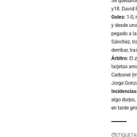
Se quedaron 
y18. David 
Goles:
1-0, 
y desde uno
pegado a la
Sánchez, tr
derribar, tr
Árbitro:
El 
tarjetas ama
Carbonel (m
Jorge Gonzá
Incidencias
algo durpo,
en tarde gri
ETIQUETA