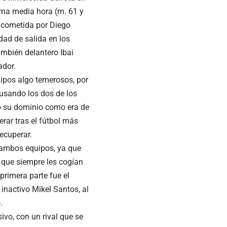
ima media hora (m. 61 y
, cometida por Diego
dad de salida en los
ambién delantero Ibai
ador.
pos algo temerosos, por
busando los dos de los
ndo su dominio como era de
rar tras el fútbol más
recuperar.
 ambos equipos, ya que
a que siempre les cogían
primera parte fue el
inactivo Mikel Santos, al
.
ivo, con un rival que se