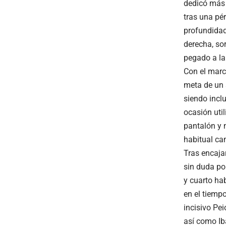
dedicó más a
tras una pé
profundidad
derecha, so
pegado a la
Con el marc
meta de un 
siendo inclu
ocasión uti
pantalón y 
habitual ca
Tras encajar
sin duda por
y cuarto hab
en el tiemp
incisivo Pe
así como Ib