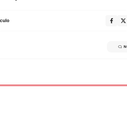
culo
N