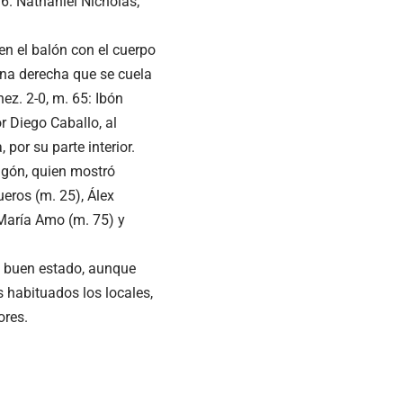
, 6. Nathaniel Nicholas;
ien el balón con el cuerpo
rna derecha que se cuela
ez. 2-0, m. 65: Ibón
r Diego Caballo, al
, por su parte interior.
agón, quien mostró
ueros (m. 25), Álex
 María Amo (m. 75) y
e buen estado, aunque
 habituados los locales,
ores.