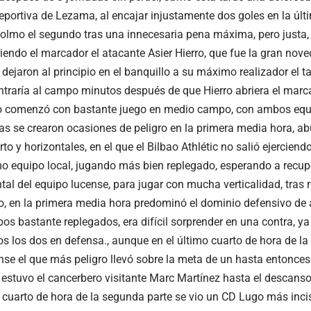
eportiva de Lezama, al encajar injustamente dos goles en la últ
colmo el segundo tras una innecesaria pena máxima, pero justa
iendo el marcador el atacante Asier Hierro, que fue la gran nove
 dejaron al principio en el banquillo a su máximo realizador el t
ntraría al campo minutos después de que Hierro abriera el marc
o comenzó con bastante juego en medio campo, con ambos equi
as se crearon ocasiones de peligro en la primera media hora, a
to y horizontales, en el que el Bilbao Athlétic no salió ejercie
o equipo local, jugando más bien replegado, esperando a recupe
tal del equipo lucense, para jugar con mucha verticalidad, tras 
, en la primera media hora predominó el dominio defensivo de
bos bastante replegados, era difícil sorprender en una contra, y
s los dos en defensa., aunque en el último cuarto de hora de la 
nse el que más peligro llevó sobre la meta de un hasta entonces 
o estuvo el cancerbero visitante Marc Martínez hasta el descanso
r cuarto de hora de la segunda parte se vio un CD Lugo más incis