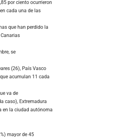
85 por ciento ocurrieron
o en cada una de las
nas que han perdido la
 Canarias
mbre, se
eares (26), País Vasco
as que acumulan 11 cada
ue va de
da caso), Extremadura
sa en la ciudad autónoma
82%) mayor de 45