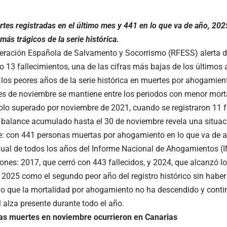
tes registradas en el último mes y 441 en lo que va de año, 20
más trágicos de la serie histórica.
eración Española de Salvamento y Socorrismo (RFESS) alerta d
olo 13 fallecimientos, una de las cifras más bajas de los último
 los peores años de la serie histórica en muertes por ahogamien
es de noviembre se mantiene entre los periodos con menor morta
 solo superado por noviembre de 2021, cuando se registraron 11 f
 balance acumulado hasta el 30 de noviembre revela una situa
: con 441 personas muertas por ahogamiento en lo que va de a
al de todos los años del Informe Nacional de Ahogamientos (I
ones: 2017, que cerró con 443 fallecidos, y 2024, que alcanzó l
a 2025 como el segundo peor año del registro histórico sin haber
o que la mortalidad por ahogamiento no ha descendido y cont
l alza presente durante todo el año.
as muertes en noviembre ocurrieron en Canarias