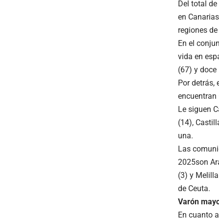
Del total d
en Canarias 
regiones de
En el conju
vida en esp
(67) y doce
Por detrás, 
encuentran 
Le siguen C
(14), Casti
una.
Las comuni
2025son Ara
(3) y Melil
de Ceuta.
Varón mayor
En cuanto al