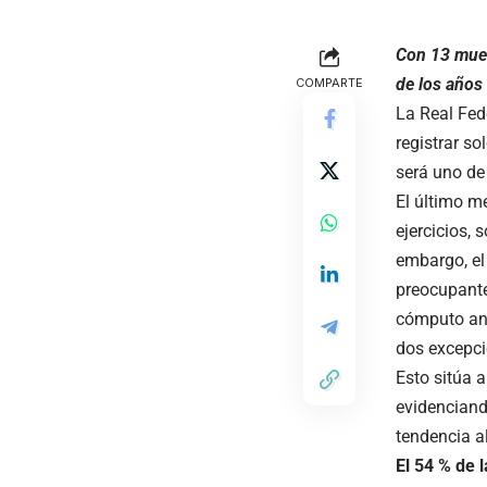
Con 13 muer
de los años 
COMPARTE
La Real Fed
registrar s
será uno de
El último m
ejercicios,
embargo, el
preocupante
cómputo anu
dos excepci
Esto sitúa 
evidenciand
tendencia a
El
54
% de l