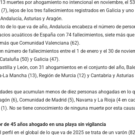
e 13 muertes por ahogamiento no intencional en noviembre, el 53,
(7), lejos de los tres fallecimientos registrados en Galicia y un
 Andalucía, Asturias y Aragón.
nto de lo que va de año, Andalucía encabeza el número de perso
acios acuáticos de España con 74 fallecimientos, siete más que
 más que Comunidad Valenciana (62).
en número de fallecimientos entre el 1 de enero y el 30 de novie
Cataluña (50) y Galicia (47).
astilla y León, con 31 ahogamientos en el conjunto del año, Bal
lla-La Mancha (13), Región de Murcia (12) y Cantabria y Asturi
dades que acumulan menos de diez personas ahogadas en lo q
gón (6), Comunidad de Madrid (5), Navarra y La Rioja (4 en ca
la (1). No se tiene conocimiento de ninguna muerte por esta cau
 de 45 años ahogado en una playa sin vigilancia
 perfil en el global de lo que va de 2025 se trata de un varón (