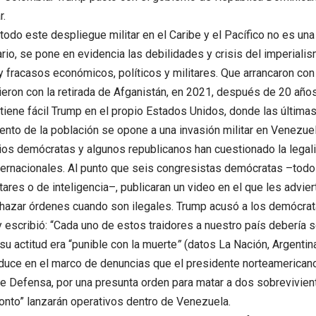
r.
 todo este despliegue militar en el Caribe y el Pacífico no es un
ario, se pone en evidencia las debilidades y crisis del imperiali
y fracasos económicos, políticos y militares. Que arrancaron con
ieron con la retirada de Afganistán, en 2021, después de 20 años
tiene fácil Trump en el propio Estados Unidos, donde las últim
ento de la población se opone a una invasión militar en Venezuel
ios demócratas y algunos republicanos han cuestionado la lega
ternacionales. Al punto que seis congresistas demócratas –todo
tares o de inteligencia–, publicaran un video en el que les advier
hazar órdenes cuando son ilegales. Trump acusó a los demócra
 escribió: “Cada uno de estos traidores a nuestro país debería s
u actitud era “punible con la muerte
”
(datos La Nación, Argentin
duce en el marco de denuncias que el presidente norteamerican
e Defensa, por una presunta orden para matar a dos sobreviviente
onto” lanzarán operativos dentro de Venezuela.