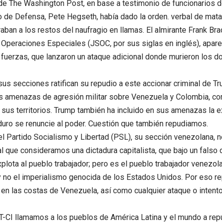
de The Washington Post, en base a testimonio de funcionarios 
io de Defensa, Pete Hegseth, había dado la orden. verbal de mat
aban a los restos del naufragio en llamas. El almirante Frank Br
 Operaciones Especiales (JSOC, por sus siglas en inglés), apare
 fuerzas, que lanzaron un ataque adicional donde murieron los d
sus secciones ratifican su repudio a este accionar criminal de Tr
us amenazas de agresión militar sobre Venezuela y Colombia, 
 sus territorios. Trump también ha incluido en sus amenazas la e
uro se renuncie al poder. Cuestión que también repudiamos.
 el Partido Socialismo y Libertad (PSL), su sección venezolana,
l que consideramos una dictadura capitalista, que bajo un falso 
plota al pueblo trabajador; pero es el pueblo trabajador venezol
y no el imperialismo genocida de los Estados Unidos. Por eso r
 en las costas de Venezuela, así como cualquier ataque o intento 
T-CI llamamos a los pueblos de América Latina y el mundo a repu