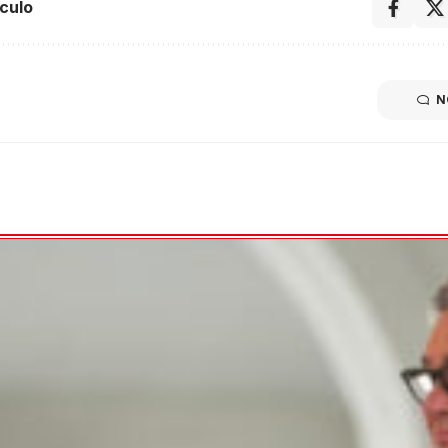
culo
N