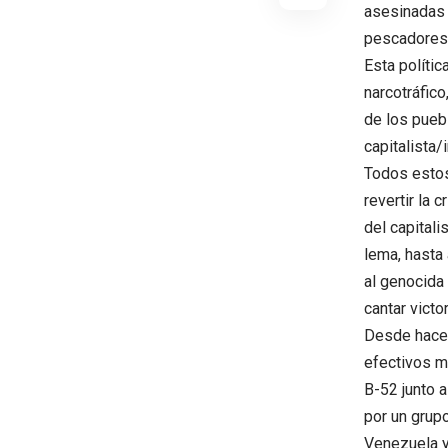
asesinadas 
pescadores 
Esta polític
narcotráfico
de los pueb
capitalista/
Todos estos
revertir la 
del capital
lema, hasta
al genocida
cantar victo
Desde hace
efectivos m
B-52 junto 
por un grup
Venezuela 