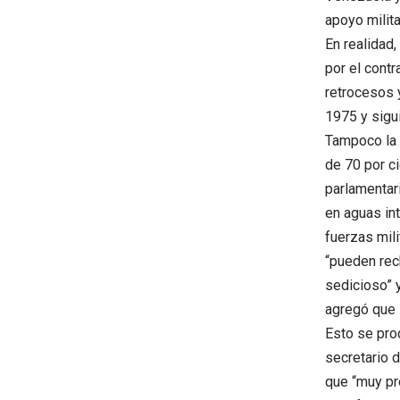
apoyo milita
En realidad,
por el contr
retrocesos 
1975 y sigu
Tampoco la 
de 70 por ci
parlamentar
en aguas in
fuerzas mili
“pueden rec
sedicioso” y
agregó que s
Esto se pro
secretario d
que “muy pr