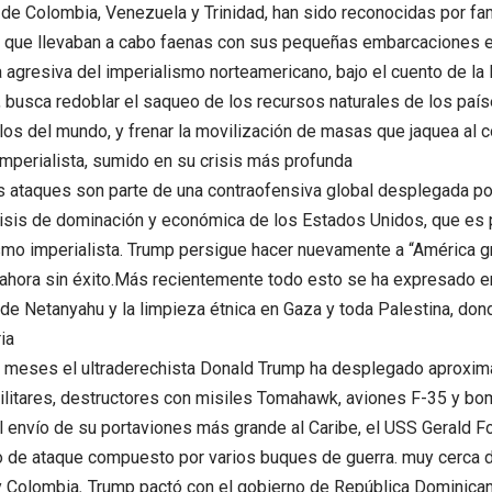
de Colombia, Venezuela y Trinidad, han sido reconocidas por fa
que llevaban a cabo faenas con sus pequeñas embarcaciones en
a agresiva del imperialismo norteamericano, bajo el cuento de la 
, busca redoblar el saqueo de los recursos naturales de los país
los del mundo, y frenar la movilización de masas que jaquea al 
imperialista, sumido en su crisis más profunda
 ataques son parte de una contraofensiva global desplegada po
crisis de dominación y económica de los Estados Unidos, que es p
ismo imperialista. Trump persigue hacer nuevamente a “América 
 ahora sin éxito.Más recientemente todo esto se ha expresado e
 de Netanyahu y la limpieza étnica en Gaza y toda Palestina, do
ria
 meses el ultraderechista Donald Trump ha desplegado aproxi
ilitares, destructores con misiles Tomahawk, aviones F-35 y b
al envío de su portaviones más grande al Caribe, el USS Gerald 
o de ataque compuesto por varios buques de guerra. muy cerca 
y Colombia
.
Trump pactó con el gobierno de República Dominican