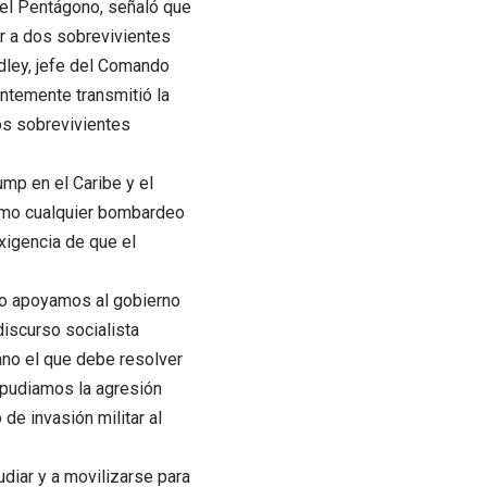
del Pentágono, señaló que
ar a dos sobrevivientes
adley, jefe del Comando
ntemente transmitió la
os sobrevivientes
ump en el Caribe y el
como cualquier bombardeo
xigencia de que el
 no apoyamos al gobierno
discurso socialista
ano el que debe resolver
epudiamos la agresión
de invasión militar al
diar y a movilizarse para