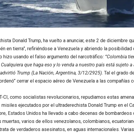
echista Donald Trump, ha vuelto a anunciar, este 2 de diciembre
én en tierra”, refiriéndose a Venezuela y abriendo la posibilida
o hizo usando el falso argumento del narcotráfico
: “Colombia tie
 Cualquiera que haga eso y lo venda a nuestro país está sujeto a
 advirtió Trump (La Nación, Argentina, 3/12/2925).
Tal el grado d
ordenó” cerrar el espacio aéreo de Venezuela a las compañías 
T-CI, como socialistas revolucionarios, repudiamos estas amena
 misiles ejecutados por el ultraderechista Donald Trump en el Ca
re, Estados Unidos ha llevado a cabo decenas de bombardeos 
 muertas, varios de ellos venezolanos, colombianos, ecuatoriano
trata de verdaderos asesinatos, en aguas internacionales. Varia