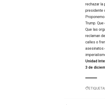
rechazar la 
presidente 
Proponemos 
Trump. Que 
Que las orga
reclaman de
calles o fr
asesinatos e
imperialism
Unidad Int
3 de dicie
ETIQUETA