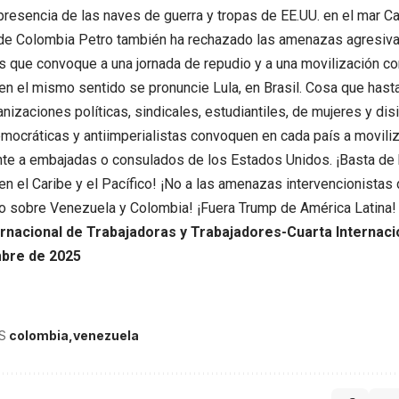
presencia de las naves de guerra y tropas de EE.UU. en el mar Car
de Colombia Petro también ha rechazado las amenazas agresiva
que convoque a una jornada de repudio y a una movilización cont
en el mismo sentido se pronuncie Lula, en Brasil. Cosa que hasta
nizaciones políticas, sindicales, estudiantiles, de mujeres y dis
mocráticas y antiimperialistas convoquen en cada país a moviliz
ente a embajadas o consulados de los Estados Unidos. ¡Basta d
n el Caribe y el Pacífico! ¡No a las amenazas intervencionistas 
o sobre Venezuela y Colombia! ¡Fuera Trump de América Latina!
ernacional de Trabajadoras y Trabajadores-Cuarta Internacio
mbre de 2025
S
colombia
venezuela