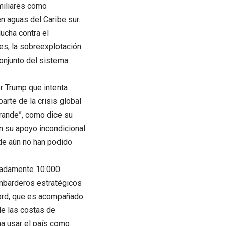
miliares como
 aguas del Caribe sur.
lucha contra el
es, la sobreexplotación
conjunto del sistema
r Trump que intenta
arte de la crisis global
grande”, como dice su
n su apoyo incondicional
nde aún no han podido
madamente 10.000
ombarderos estratégicos
Ford, que es acompañado
de las costas de
a usar el país como