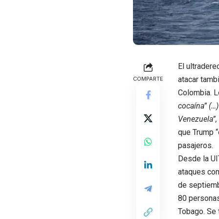
El ultrader
atacar tambi
COMPARTE
Colombia. L
cocaína” (…)
Venezuela”,
que Trump “
pasajeros.
Desde la UI
ataques con
de septiemb
80 personas
Tobago. Se 