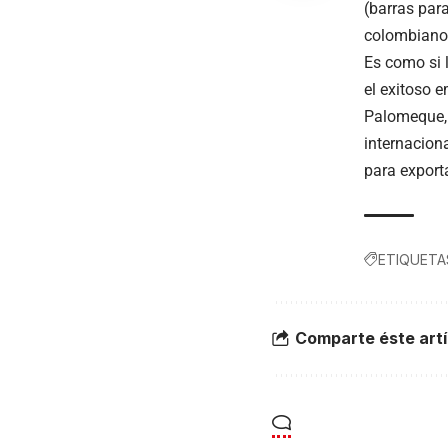
(barras par
colombiano
Es como si 
el exitoso 
Palomeque, 
internaciona
para exporta
ETIQUETA
Comparte éste artí