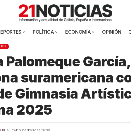
DEPORTES
POLÍTICA
ECONOMÍA
OPINIÓN
RTES
 Palomeque García,
na suramericana co
de Gimnasia Artísti
na 2025
AL
PUBLICADO 06/12/2025 18:39