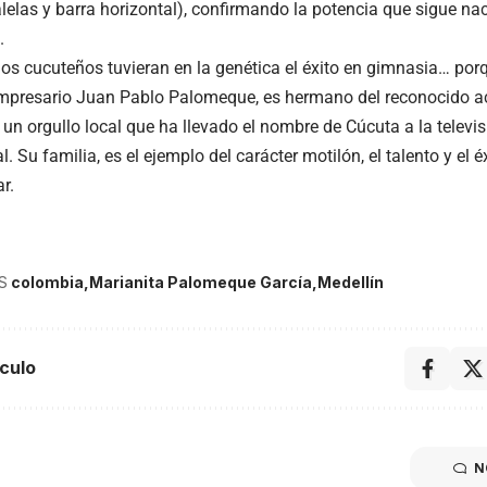
alelas y barra horizontal), confirmando la potencia que sigue na
.
los cucuteños tuvieran en la genética el éxito en gimnasia… porq
empresario Juan Pablo Palomeque, es hermano del reconocido a
un orgullo local que ha llevado el nombre de Cúcuta a la televis
l. Su familia, es el ejemplo del carácter motilón, el talento y el é
r.
S
colombia
Marianita Palomeque García
Medellín
culo
N