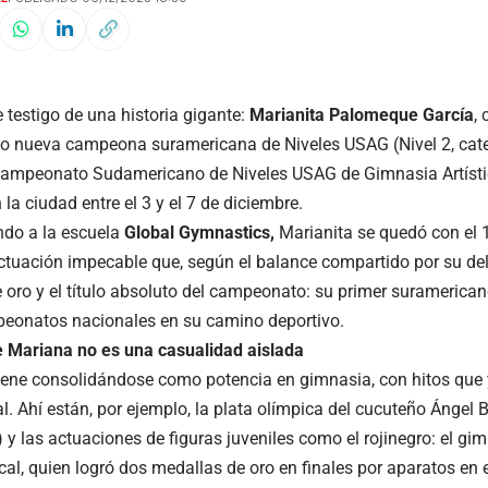
 testigo de una historia gigante:
Marianita Palomeque García
,
 nueva campeona suramericana de Niveles USAG (Nivel 2, categ
Campeonato Sudamericano de Niveles USAG de Gimnasia Artíst
 la ciudad entre el 3 y el 7 de diciembre.
do a la escuela
Global Gymnastics,
Marianita se quedó con el 1
ctuación impecable que, según el balance compartido por su del
 oro y el título absoluto del campeonato: su primer suramerica
eonatos nacionales en su camino deportivo.
de Mariana no es una casualidad aislada
ene consolidándose como potencia en gimnasia, con hitos que 
l. Ahí están, por ejemplo, la plata olímpica del cucuteño Ángel B
) y las actuaciones de figuras juveniles como el rojinegro: el g
cal, quien logró dos medallas de oro en finales por aparatos en 