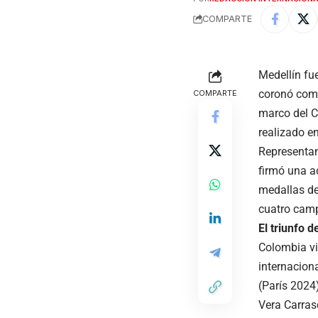
COMPARTE
Medellín fue
coronó como
COMPARTE
marco del 
realizado en
Representan
firmó una a
medallas de
cuatro camp
El triunfo 
Colombia vi
internaciona
(París 2024
Vera Carras