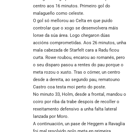
centro aos 16 minutos. Primeiro gol do
malagueño como celeste.
O gol só mellorou ao Celta en que puido
controlar que o xogo se desenvolvera máis
lonxe da súa área. Logo chegaron dúas
accións comprometidas. Aos 26 minutos, unha
mala cabezada de Starfelt cara a Radu ficou
curta. Rowe roubou, encarou ao romanés, pero
o seu disparo pasou a rentes do pau porque o
meta rozou o xusto. Tras o córner, un centro
desde a dereita, ao segundo pau, rematouno
Castro coa testa moi perto do poste.
No minuto 33, Holm, desde a frontal, mandou o
coiro por riba da trabe despois de recoller o
rexeitamento defensivo a unha falta lateral
lanzada por Moro.
A continuación, un pase de Heggem a Ravaglia
foi mal resolvido polo meta en primeira