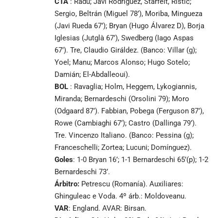
CTA
: Radu; Javi Rodríguez, Starfelt, Ristić;
Sergio, Beltrán (Miguel 78’), Moriba, Mingueza
(Javi Rueda 67’); Bryan (Hugo Álvarez D), Borja
Iglesias (Jutglà 67’), Swedberg (Iago Aspas
67’). Tre, Claudio Giráldez. (Banco: Villar (g);
Yoel; Manu; Marcos Alonso; Hugo Sotelo;
Damián; El-Abdalleoui).
BOL
: Ravaglia; Holm, Heggem, Lykogiannis,
Miranda; Bernardeschi (Orsolini 79); Moro
(Odgaard 87’). Fabbian, Pobega (Ferguson 87’),
Rowe (Cambiaghi 67’); Castro (Dallinga 79’).
Tre. Vincenzo Italiano. (Banco: Pessina (g);
Franceschelli; Zortea; Lucuni; Domínguez).
Goles
: 1-0 Bryan 16’; 1-1 Bernardeschi 65’(p); 1-2
Bernardeschi 73’.
Árbitro:
Petrescu (Romanía). Auxiliares:
Ghinguleac e Voda. 4º árb.: Moldoveanu.
VAR
: England. AVAR: Birsan.