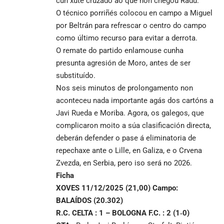
cun xute cruzado ao que non chegou Radu.
O técnico porriñés colocou en campo a Miguel
por Beltrán para refrescar o centro do campo
como último recurso para evitar a derrota.
O remate do partido enlamouse cunha
presunta agresión de Moro, antes de ser
substituído.
Nos seis minutos de prolongamento non
aconteceu nada importante agás dos cartóns a
Javi Rueda e Moriba. Agora, os galegos, que
complicaron moito a súa clasificación directa,
deberán defender o pase á eliminatoria de
repechaxe ante o Lille, en Galiza, e o Crvena
Zvezda, en Serbia, pero iso será no 2026.
Ficha
XOVES 11/12/2025 (21,00) Campo:
BALAÍDOS (20.302)
R.C. CELTA : 1 – BOLOGNA F.C. : 2 (1‑0)