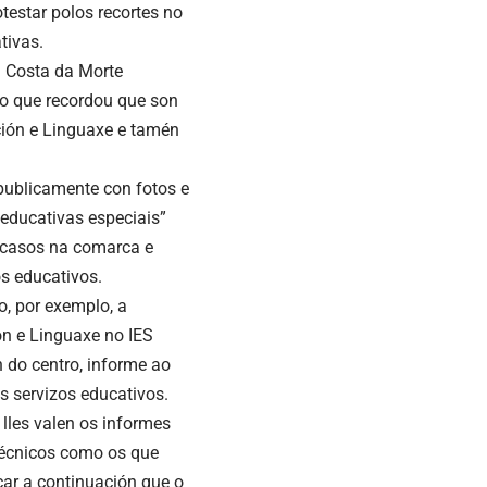
testar polos recortes no
tivas.
a Costa da Morte
ao que recordou que son
ción e Linguaxe e tamén
 publicamente con fotos e
educativas especiais”
s casos na comarca e
s educativos.
o, por exemplo, a
ón e Linguaxe no IES
n do centro, informe ao
os servizos educativos.
 lles valen os informes
 técnicos como os que
icar a continuación que o