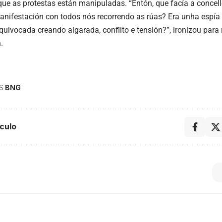
que as protestas están manipuladas. “Entón, que facía a concell
nifestación con todos nós recorrendo as rúas? Era unha espía 
quivocada creando algarada, conflito e tensión?”, ironizou para
.
S
BNG
culo