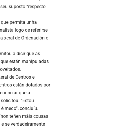
seu suposto “respecto
o que permita unha
alista logo de referirse
ra xeral de Ordenación e
imitou a dicir que as
, que están manipuladas
roveitados.
eral de Centros e
ntros están dotados por
denunciar que a
solicitou. “Estou
é medo”, concluíu.
s “non teñen máis cousas
s” e se verdadeiramente