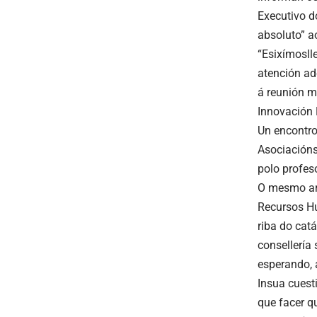
Executivo d
absoluto” a
“Esixímosll
atención ad
á reunión m
Innovación 
Un encontro 
Asociacións
polo profes
O mesmo arg
Recursos Hu
riba do cat
consellería 
esperando, 
Insua cuest
que facer qu