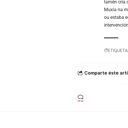
tamén cría 
Muxía na ma
ou estaba e
intervención
ETIQUETA
Comparte éste artí