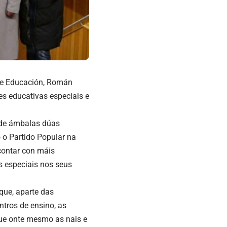
 de Educación, Román
es educativas especiais e
s de ámbalas dúas
 o Partido Popular na
 contar con máis
s especiais nos seus
ue, aparte das
tros de ensino, as
ue onte mesmo as nais e