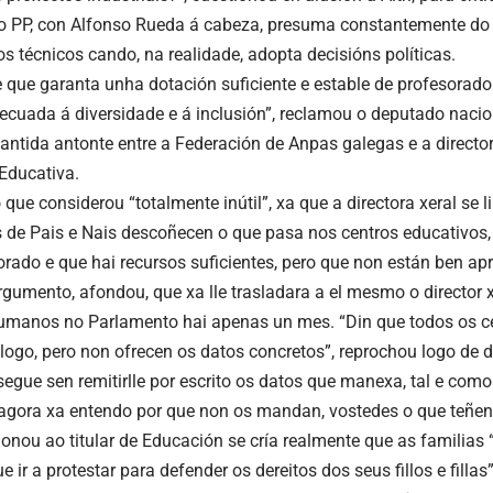
o PP, con Alfonso Rueda á cabeza, presuma constantemente do 
os técnicos cando, na realidade, adopta decisións políticas.
e que garanta unha dotación suficiente e estable de profesorad
ecuada á diversidade e á inclusión”, reclamou o deputado nacion
antida antonte entre a Federación de Anpas galegas e a directo
Educativa.
que considerou “totalmente inútil”, xa que a directora xeral se l
 de Pais e Nais descoñecen o que pasa nos centros educativos
orado e que hai recursos suficientes, pero que non están ben ap
umento, afondou, que xa lle trasladara a el mesmo o director x
manos no Parlamento hai apenas un mes. “Din que todos os ce
álogo, pero non ofrecen os datos concretos”, reprochou logo de 
segue sen remitirlle por escrito os datos que manexa, tal e como 
agora xa entendo por que non os mandan, vostedes o que teñen 
ionou ao titular de Educación se cría realmente que as familia
e ir a protestar para defender os dereitos dos seus fillos e filla