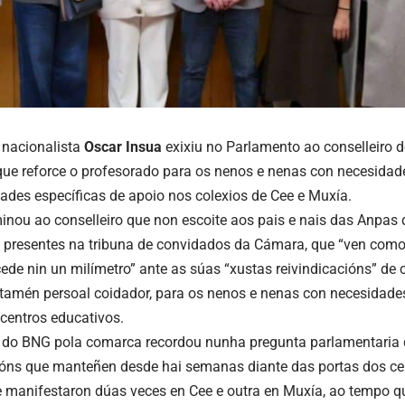
 nacionalista
Oscar Insua
exixiu no Parlamento ao conselleiro
que reforce o profesorado para os nenos e nenas con necesidad
ades específicas de apoio nos colexios de Cee e Muxía.
minou ao conselleiro que non escoite aos pais e nais das Anpa
, presentes na tribuna de convidados da Cámara, que “ven como
ede nin un milímetro” ante as súas “xustas reivindicacións” de
 tamén persoal coidador, para os nenos e nenas con necesidade
 centros educativos.
do BNG pola comarca recordou nunha pregunta parlamentaria q
óns que manteñen desde hai semanas diante das portas dos cen
 manifestaron dúas veces en Cee e outra en Muxía, ao tempo q