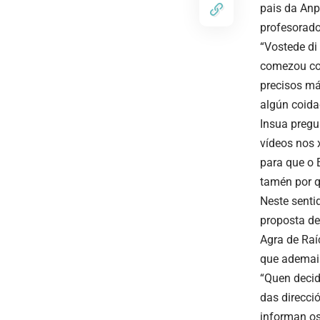
pais da An
profesorado
“Vostede di
comezou con
precisos má
algún coidad
Insua pregu
vídeos nos 
para que o 
tamén por q
Neste senti
proposta de
Agra de Raí
que ademais
“Quen decid
das direcci
informan os 