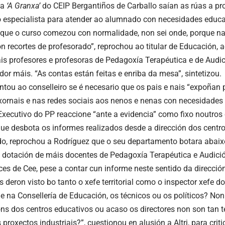
pa
‘A Granxa’
do CEIP Bergantiños de Carballo saían as rúas a pro
 especialista para atender ao alumnado con necesidades educa
 que o curso comezou con normalidade, non sei onde, porque n
 recortes de profesorado”, reprochou ao titular de Educación, 
is profesores e profesoras de Pedagoxía Terapéutica e de Audi
or máis. “As contas están feitas e enriba da mesa”, sintetizou.
ntou ao conselleiro se é necesario que os pais e nais “expoñan
xornais e nas redes sociais aos nenos e nenas con necesidades 
Executivo do PP reaccione “ante a evidencia” como fixo noutro
ue desbota os informes realizados desde a dirección dos centro
do, reprochou a Rodríguez que o seu departamento botara abaix
 dotación de máis docentes de Pedagoxía Terapéutica e Audici
ces de Cee, pese a contar cun informe neste sentido da direcció
 deron visto bo tanto o xefe territorial como o inspector xefe d
e na Consellería de Educación, os técnicos ou os políticos? Non
óns dos centros educativos ou acaso os directores non son tan
proxectos industriais?”, cuestionou en alusión a Altri, para crit