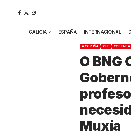
GALICIA
ESPAÑA
INTERNACIONAL
A CORUÑA
CEE
COSTA DA
O BNG C
Goberno
profeso
necesid
Muxía