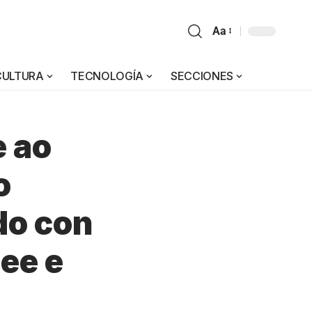
Aa
CULTURA
TECNOLOGÍA
SECCIONES
e ao
o
do con
ee e