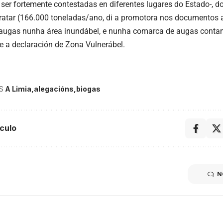
 ser fortemente contestadas en diferentes lugares do Estado-, 
tratar (166.000 toneladas/ano, di a promotora nos documentos a
 augas nunha área inundábel, e nunha comarca de augas contam
e a declaración de Zona Vulnerábel.
S
A Limia
alegacións
biogas
culo
N