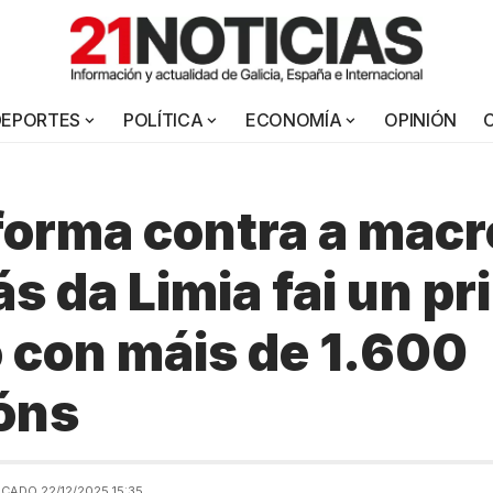
DEPORTES
POLÍTICA
ECONOMÍA
OPINIÓN
forma contra a macr
ás da Limia fai un pr
o con máis de 1.600
óns
CADO 22/12/2025 15:35