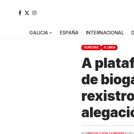
GALICIA
ESPAÑA
INTERNACIONAL
OURENSE
A LIMIA
A plata
de biog
rexistr
alegaci
POR
REDACCIÓN OURENSE
PUBLI