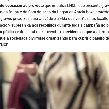
 de oposición ao proxecto
que impulsa ENCE -que presenta grave
n da fauna e da flora da zona da Lagoa de Antela hoxe protexi
graves prexuízos para a saúde e a vida das veciñas nas locali
lación-
superan xa aos recollidos durante toda a campaña do p
ón pública
entre outubro e novembro,
e evidencian que a alarma
ue a sociedade civil foise organizando para cubrir o baleiro d
 ENCE.