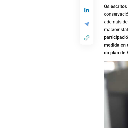
Os escritos
conservació
ademais de 
macroinsta
participaci
medida en q
do plan de