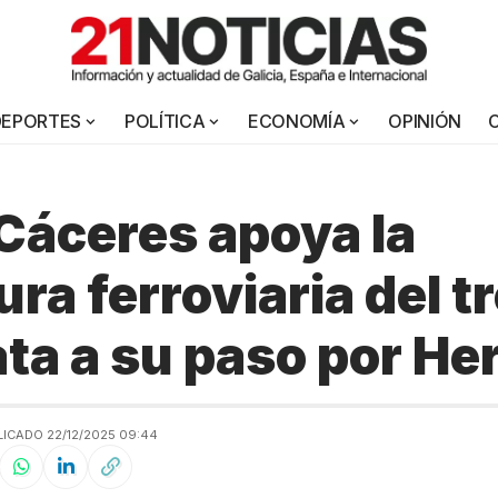
DEPORTES
POLÍTICA
ECONOMÍA
OPINIÓN
áceres apoya la
ura ferroviaria del t
lata a su paso por He
ICADO 22/12/2025 09:44