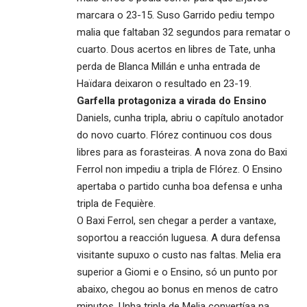
marcara o 23-15. Suso Garrido pediu tempo
malia que faltaban 32 segundos para rematar o
cuarto. Dous acertos en libres de Tate, unha
perda de Blanca Millán e unha entrada de
Haïdara deixaron o resultado en 23-19.
Garfella protagoniza a virada do Ensino
Daniels, cunha tripla, abriu o capítulo anotador
do novo cuarto. Flórez continuou cos dous
libres para as forasteiras. A nova zona do Baxi
Ferrol non impediu a tripla de Flórez. O Ensino
apertaba o partido cunha boa defensa e unha
tripla de Fequière.
O Baxi Ferrol, sen chegar a perder a vantaxe,
soportou a reacción luguesa. A dura defensa
visitante supuxo o custo nas faltas. Melia era
superior a Giomi e o Ensino, só un punto por
abaixo, chegou ao bonus en menos de catro
minutos. Unha tripla de Melia convertíaa na