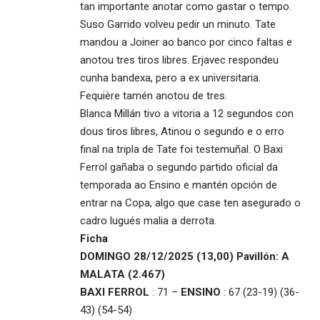
tan importante anotar como gastar o tempo.
Suso Garrido volveu pedir un minuto. Tate
mandou a Joiner ao banco por cinco faltas e
anotou tres tiros libres. Erjavec respondeu
cunha bandexa, pero a ex universitaria.
Fequière tamén anotou de tres.
Blanca Millán tivo a vitoria a 12 segundos con
dous tiros libres, Atinou o segundo e o erro
final na tripla de Tate foi testemuñal. O Baxi
Ferrol gañaba o segundo partido oficial da
temporada ao Ensino e mantén opción de
entrar na Copa, algo que case ten asegurado o
cadro lugués malia a derrota.
Ficha
DOMINGO 28/12/2025 (13,00) Pavillón: A
MALATA (2.467)
BAXI FERROL
: 71 –
ENSINO
: 67 (23-19) (36-
43) (54-54)