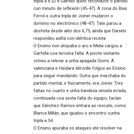
tripla a 6:32 e Garrido quixo reconducir o partido
cun minuto de reflexión (45-47). A zona do Baxi
Ferrol e outra tripla de Joiner mudaron o
dominio no electrónico (48-47). Tate parou a
desfeita desde alén dos 6,75, aínda que Daniels
respondeu axiña con idéntica receita.
O Ensino non atopaba o aro e Melia cargou a
Garfella coa terceira falta. A pivote visitante
volveu a relevar a unha apagada Giomi. A
valenciana e Haïdara déronlle folgos ao Ensino
para seguir mandando. Outra que marchaba do
partido mental, e fisicamente, era Joiner. Tres
faltas no cuarto e unha bandexa sinxela errada,
continuada coa sexta falta do equipo, facían
que Sánchez-Ramos entrara ao rescate, como
Blanca Millán, que igualou o encontro cunha
tripla a 54.
O Ensino apuraba os ataques até resolver na