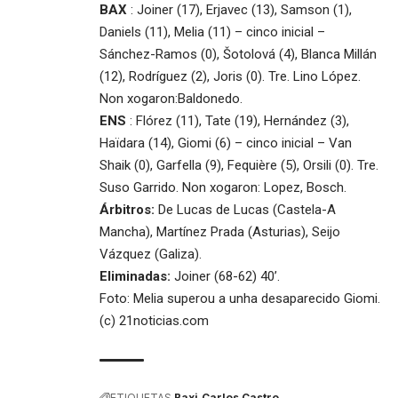
BAX
: Joiner (17), Erjavec (13), Samson (1),
Daniels (11), Melia (11) – cinco inicial –
Sánchez-Ramos (0), Šotolová (4), Blanca Millán
(12), Rodríguez (2), Joris (0). Tre. Lino López.
Non xogaron:Baldonedo.
ENS
: Flórez (11), Tate (19), Hernández (3),
Haïdara (14), Giomi (6) – cinco inicial – Van
Shaik (0), Garfella (9), Fequière (5), Orsili (0). Tre.
Suso Garrido. Non xogaron: Lopez, Bosch.
Árbitros:
De Lucas de Lucas (Castela-A
Mancha), Martínez Prada (Asturias), Seijo
Vázquez (Galiza).
Eliminadas:
Joiner (68-62) 40’.
Foto: Melia superou a unha desaparecido Giomi.
(c) 21noticias.com
ETIQUETAS
Baxi
Carlos Castro