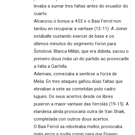
levaba a sumar tres faltas antes do ecuador do
cuarto.
Alcanzou o bonus a 4:02 e o Baxi Ferrol non
tardou en recuperar a vantaxe (12-11). A Joiner
estáballe custando exercer de base e os
últimos minutos do segmento foron para
Šotolová. Blanca Millán, que era dúbida, sacou o
primeiro dous máis un do partido ao provocarlle
a falta a Garfella.
Ademais, comezaba a sentirse a forza de
Melia. En tres ataques gañou dúas faltas que
elevaban a sete as cometidas polo cadro
lugués. Os seus acertos desde os libres
puxeron a maior vantaxe das ferrolás (19-15). A
irlandesa aínda provocaría outra de Van Shaik,
completada con outros dous acertos.
O Baxi Ferrol xa reboteaba mellor, provocaba
máis erros e podía correr para que Erjavec