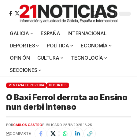
Aa
GALICIA
ESPAÑA
INTERNACIONAL
DEPORTES
POLÍTICA
ECONOMÍA
OPINIÓN
CULTURA
TECNOLOGÍA
SECCIONES
VENTANA DEPORTIVA
DEPORTES
O Baxi Ferrol derrota ao Ensino
nun derbi intenso
POR
CARLOS CASTRO
PUBLICADO 28/12/2025 18:25
COMPARTE