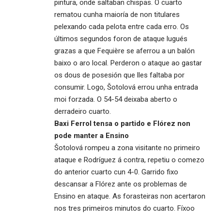
pintura, onde saltaban chispas. O cuarto
rematou cunha maioría de non titulares
pelexando cada pelota entre cada erro. Os
últimos segundos foron de ataque lugués
grazas a que Fequière se aferrou a un balón
baixo o aro local. Perderon o ataque ao gastar
os dous de posesión que lles faltaba por
consumir. Logo, Šotolová errou unha entrada
moi forzada. O 54-54 deixaba aberto o
derradeiro cuarto.
Baxi Ferrol tensa o partido e Flórez non
pode manter a Ensino
Šotolová rompeu a zona visitante no primeiro
ataque e Rodríguez á contra, repetiu o comezo
do anterior cuarto cun 4-0. Garrido fixo
descansar a Flórez ante os problemas de
Ensino en ataque. As forasteiras non acertaron
nos tres primeiros minutos do cuarto. Fíxoo