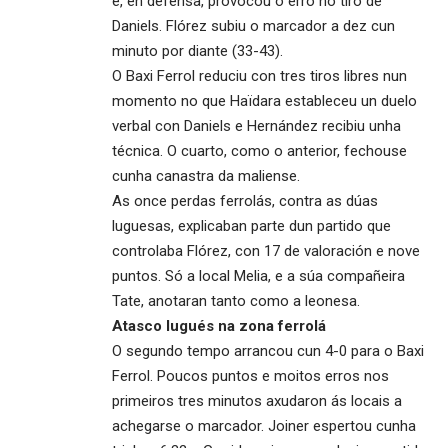
e, en defensa, provocou o erro no tiro de
Daniels. Flórez subiu o marcador a dez cun
minuto por diante (33-43).
O Baxi Ferrol reduciu con tres tiros libres nun
momento no que Haïdara estableceu un duelo
verbal con Daniels e Hernández recibiu unha
técnica. O cuarto, como o anterior, fechouse
cunha canastra da maliense.
As once perdas ferrolás, contra as dúas
luguesas, explicaban parte dun partido que
controlaba Flórez, con 17 de valoración e nove
puntos. Só a local Melia, e a súa compañeira
Tate, anotaran tanto como a leonesa.
Atasco lugués na zona ferrolá
O segundo tempo arrancou cun 4-0 para o Baxi
Ferrol. Poucos puntos e moitos erros nos
primeiros tres minutos axudaron ás locais a
achegarse o marcador. Joiner espertou cunha