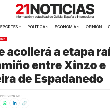
DEPORTES
POLÍTICA
ECONOMÍA
OPINIÓN
TIVA
 acollerá a etapa ra
miño entre Xinzo e
ira de Espadanedo
1/01/2026 17:58