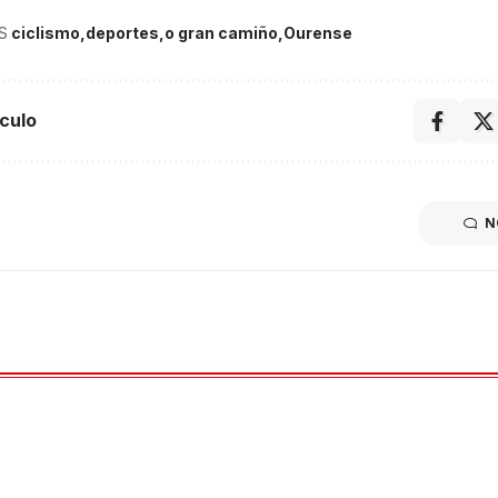
S
ciclismo
deportes
o gran camiño
Ourense
culo
N