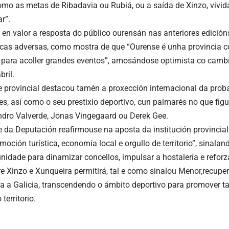
como as metas de Ribadavia ou Rubiá, ou a saída de Xinzo, vivi
r”.
en valor a resposta do público ourensán nas anteriores edició
cas adversas, como mostra de que “Ourense é unha provincia c
para acoller grandes eventos”, amosándose optimista co cambio
ril.
e provincial destacou tamén a proxección internacional da proba
es, así como o seu prestixio deportivo, cun palmarés no que fi
dro Valverde, Jonas Vingegaard ou Derek Gee.
e da Deputación reafirmouse na aposta da institución provincia
moción turística, economía local e orgullo de territorio”, sinal
nidade para dinamizar concellos, impulsar a hostalería e refor
re Xinzo e Xunqueira permitirá, tal e como sinalou Menor,recuper
sta a Galicia, transcendendo o ámbito deportivo para promover 
 territorio.