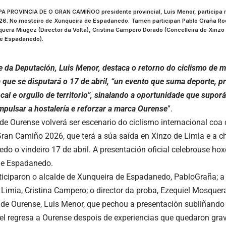
 PROVINCIA DE O GRAN CAMIÑOO presidente provincial, Luis Menor, participa n
26. No mosteiro de Xunqueira de Espadanedo. Tamén participan Pablo Graña Rod
era Míugez (Director da Volta), Cristina Campero Dorado (Concelleira de Xinzo
de Espadanedo).
e da Deputación, Luis Menor, destaca o retorno do ciclismo de m
 que se disputará o 17 de abril, “un evento que suma deporte, pr
cal e orgullo de territorio”, sinalando a oportunidade que supor
impulsar a hostalería e reforzar a marca Ourense
”.
 de Ourense volverá ser escenario do ciclismo internacional coa
ran Camiño 2026, que terá a súa saída en Xinzo de Limia e a 
do o vindeiro 17 de abril. A presentación oficial celebrouse ho
de Espadanedo.
ticiparon o alcalde de Xunqueira de Espadanedo, PabloGraña; a 
 Limia, Cristina Campero; o director da proba, Ezequiel Mosquera
de Ourense, Luis Menor, que pechou a presentación subliñando 
l regresa a Ourense despois de experiencias que quedaron gr