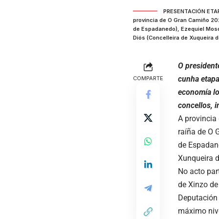
PRESENTACIÓN ETAPA
provincia de O Gran Camiño 20
de Espadanedo), Ezequiel Mosqu
Diós (Concelleira de Xuqueira 
O president
cunha etapa
COMPARTE
economía lo
concellos, 
A provincia
raíña
de O G
de Espadane
Xunqueira 
No acto par
de Xinzo de
Deputación 
máximo nive