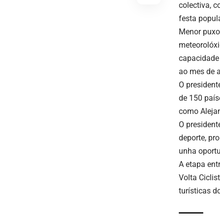
colectiva, 
festa popula
Menor puxo 
meteorolóxi
capacidade 
ao mes de ab
O president
de 150 país
como Alejan
O president
deporte, pro
unha oportu
A etapa ent
Volta Cicli
turísticas do