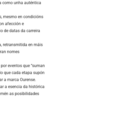
da como unha auténtica
ns, mesmo en condicións
on afección e
 de datas da carreira
, retransmitida en máis
guran nomes
l por eventos que “suman
ando que cada etapa supón
zar a marca Ourense.
ar a esencia da histórica
tamén as posibilidades