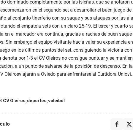
endo dominado completamente por las isleñas, que se anotaron
sescomenzaron en el segundo set a desarrollar el buen juego de 
ño al conjunto tinerfeño con su saque y sus ataques por las ala
notando el empate a sets con un claro 25-19. El tercer y cuarto s
cia en el marcador era continua, gracias a rachas de buen saqu
os. Sin embargo el equipo visitante hacía valer su experiencia e
uego en los últimos puntos del set, consiguiendo la victoria con
a derrota por 1-3 el CV Oleiros no consigue puntuar y se mantie
icación, a un punto de salvarse de la posición de descenso. En l
CV Oleirosviajarán a Oviedo para enfrentarse al
Curtidora Uniovi.
S
CV Oleiros
deportes
voleibol
culo