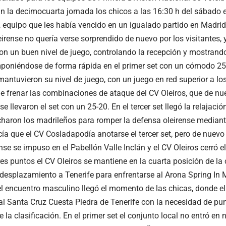
la decimocuarta jornada los chicos a las 16:30 h del sábado 
 equipo que les había vencido en un igualado partido en Madrid 
eirense no quería verse sorprendido de nuevo por los visitantes,
on un buen nivel de juego, controlando la recepción y mostran
mponiéndose de forma rápida en el primer set con un cómodo 25
mantuvieron su nivel de juego, con un juego en red superior a los
e frenar las combinaciones de ataque del CV Oleiros, que de nue
e llevaron el set con un 25-20. En el tercer set llegó la relajació
haron los madrileños para romper la defensa oleirense mediant
cía que el CV Cosladapodía anotarse el tercer set, pero de nuevo
nse se impuso en el Pabellón Valle Inclán y el CV Oleiros cerró e
es puntos el CV Oleiros se mantiene en la cuarta posición de la 
desplazamiento a Tenerife para enfrentarse al Arona Spring In 
el encuentro masculino llegó el momento de las chicas, donde el
al Santa Cruz Cuesta Piedra de Tenerife con la necesidad de punt
 la clasificación. En el primer set el conjunto local no entró e