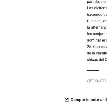
partido, si
Las oleiren
haciendo da
fue local, a
la alternan
los conjunt
dominar el j
25. Con est
de la clasif
chicas del 
ETIQUETA
Comparte éste artí