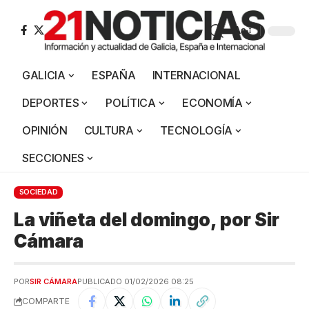
Aa
GALICIA
ESPAÑA
INTERNACIONAL
DEPORTES
POLÍTICA
ECONOMÍA
OPINIÓN
CULTURA
TECNOLOGÍA
SECCIONES
SOCIEDAD
La viñeta del domingo, por Sir
Cámara
POR
SIR CÁMARA
PUBLICADO 01/02/2026 08:25
COMPARTE