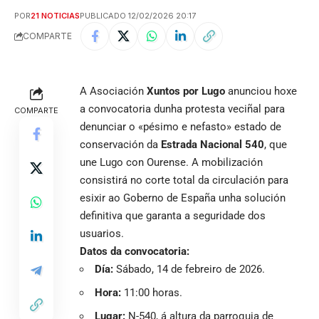
POR
21 NOTICIAS
PUBLICADO 12/02/2026 20:17
COMPARTE
A Asociación
Xuntos por Lugo
anunciou hoxe
a convocatoria dunha protesta veciñal para
COMPARTE
denunciar o «pésimo e nefasto» estado de
conservación da
Estrada Nacional 540
, que
une Lugo con Ourense. A mobilización
consistirá no corte total da circulación para
esixir ao Goberno de España unha solución
definitiva que garanta a seguridade dos
usuarios.
Datos da convocatoria:
Día:
Sábado, 14 de febreiro de 2026.
Hora:
11:00 horas.
Lugar:
N-540, á altura da parroquia de