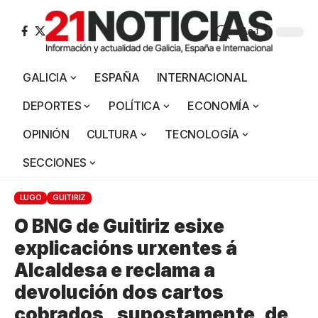
Aa
GALICIA
ESPAÑA
INTERNACIONAL
DEPORTES
POLÍTICA
ECONOMÍA
OPINIÓN
CULTURA
TECNOLOGÍA
SECCIONES
LUGO
GUITIRIZ
O BNG de Guitiriz esixe
explicacións urxentes á
Alcaldesa e reclama a
devolución dos cartos
cobrados , supostamente, de