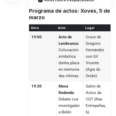
Voces contra o esquecemento
Programa de actos: Xoves, 5 de
marzo
Hora
Acto
Lugar
19:00
Acto de
Cruce de
Lembranza:
Gregorio
Colocación
Hernández
simbólica
con Gil
dunha placa
Vicente
en memoria
(Agra do
das vítimas.
Orzán).
19:30
Mesa
Salón de
Redonda:
Actos da
Debate coa
CGT (Rúa
investigador
Entrepeñas,
a Belén
6).