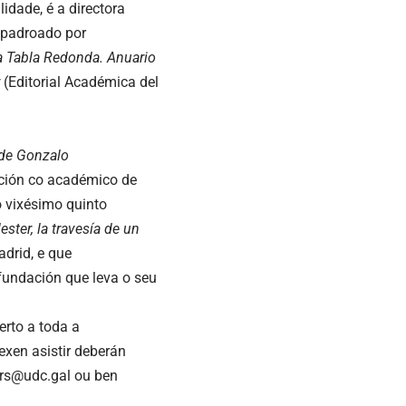
idade, é a directora
 padroado por
a
Tabla
Redonda. Anuario
(Editorial Académica del
de Gonzalo
ación co académico de
 vixésimo quinto
lester
, la travesía de un
adrid, e que
a fundación que leva o seu
erto a toda a
exen asistir deberán
frs@udc.gal
ou ben