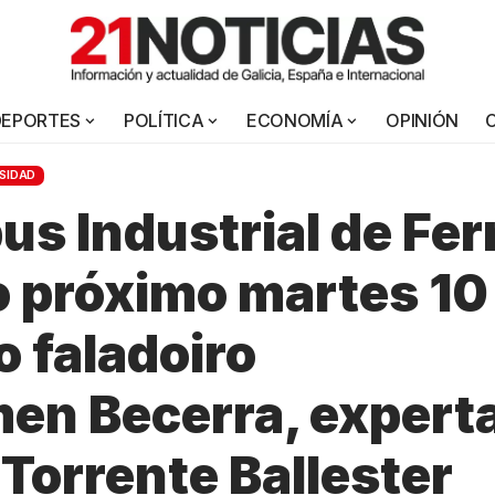
DEPORTES
POLÍTICA
ECONOMÍA
OPINIÓN
SIDAD
s Industrial de Fer
 o próximo martes 10
o faladoiro
en Becerra, expert
 Torrente Ballester