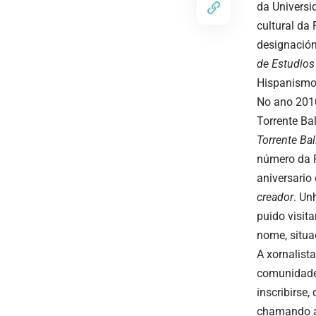
da Universi
cultural da
designación
de Estudio
Hispanismo
No ano 2010
Torrente Ba
Torrente
Bal
número da R
aniversario
creador
. Un
puido visita
nome, situ
A xornalist
comunidade 
inscribirse,
chamando a