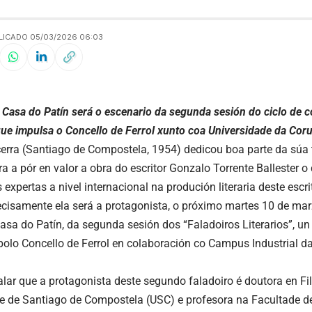
LICADO 05/03/2026 06:03
a Casa do Patín será o escenario da segunda sesión do ciclo de 
 que impulsa o Concello de Ferrol xunto coa Universidade da Cor
rra (Santiago de Compostela, 1954) dedicou boa parte da súa 
ra a pór en valor a obra do escritor Gonzalo Torrente Ballester 
expertas a nivel internacional na produción literaria deste escri
recisamente ela será a protagonista, o próximo martes 10 de mar
Casa do Patín, da segunda sesión dos “Faladoiros Literarios”, un
olo Concello de Ferrol en colaboración co Campus Industrial d
lar que a protagonista deste segundo faladoiro é doutora en Fi
e de Santiago de Compostela (USC) e profesora na Facultade de