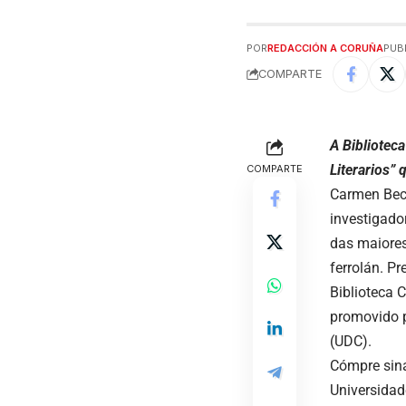
POR
REDACCIÓN A CORUÑA
PUB
COMPARTE
A Bibliotec
Literarios”
COMPARTE
Carmen Bece
investigado
das maiores 
ferrolán. P
Biblioteca 
promovido p
(UDC).
Cómpre sina
Universidad