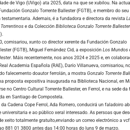
dade de Vigo (UVigo) ata 2025, data na que se xubilou. Na actual
 Fundación Gonzalo Torrente Ballester (FGTB), e membro do seu
 testamentaria. Ademais, é a fundadora e directora da revista
L
s
Torrentinos
e da Colección
Biblioteca Gonzalo Torrente
Ballester
).
, comisariou, xunto co director xerente da Fundación Gonzalo
llester (FGTB), Miguel Fernández Cid, a exposición
Los Mundos 
lester
. Máis recentemente, nos anos 2024 e 2025 e, en colabor
eal Academia Española (RAE), Darío Villanueva, comisariou, no
 do falecemento do
autor ferrolán, a mostra
Gonzalo Torrente
Bal
ha proposta expositiva inaugurada na Biblioteca Nacional, en M
rse no Centro Cultural Torrente Ballester, en Ferrol, e na sede d
ada en Santiago de Compostela.
a da Cadena Cope Ferrol, Ada Romero, conducirá un faladoiro ab
universitaria e ao público xeral interesado. As persoas que des
 de xeito totalmente gratuíto,enviando un correo electrónico a
vc
o 881 01 3800 antes das 14:00 horas do luns 9 de marzo.