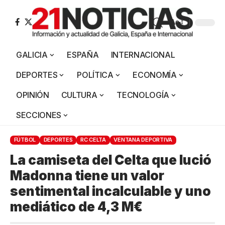
Aa
GALICIA
ESPAÑA
INTERNACIONAL
DEPORTES
POLÍTICA
ECONOMÍA
OPINIÓN
CULTURA
TECNOLOGÍA
SECCIONES
FÚTBOL
DEPORTES
RC CELTA
VENTANA DEPORTIVA
La camiseta del Celta que lució
Madonna tiene un valor
sentimental incalculable y uno
mediático de 4,3 M€