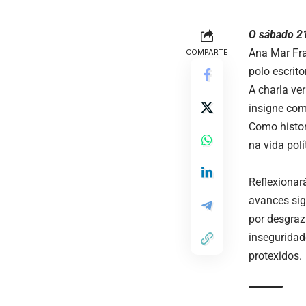
O sábado 21
Ana Mar Fr
COMPARTE
polo escrito
A charla ve
insigne com
Como histor
na vida polí
Reflexionar
avances sign
por desgraza
inseguridad
protexidos.