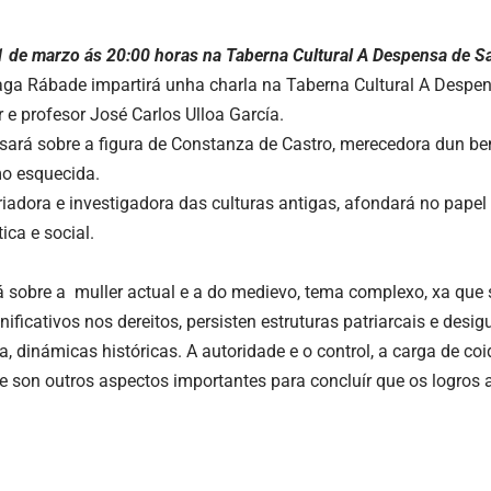
 de marzo ás 20:00 horas na Taberna Cultural A Despensa de S
aga Rábade impartirá unha charla na Taberna Cultural A Desp
r e profesor José Carlos Ulloa García.
rsará sobre a figura de Constanza de Castro, merecedora dun ben 
o esquecida.
iadora e investigadora das culturas antigas, afondará no papel 
tica e social.
á sobre a muller actual e a do medievo, tema complexo, xa que 
ificativos nos dereitos, persisten estruturas patriarcais e desi
, dinámicas históricas. A autoridade e o control, a carga de coi
e son outros aspectos importantes para concluír que os logros 