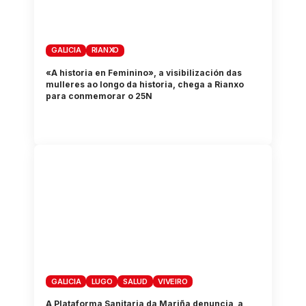
GALICIA
RIANXO
«A historia en Feminino», a visibilización das
mulleres ao longo da historia, chega a Rianxo
para conmemorar o 25N
GALICIA
LUGO
SALUD
VIVEIRO
A Plataforma Sanitaria da Mariña denuncia a