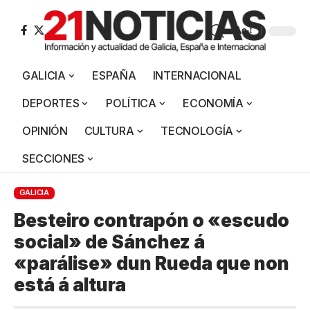
Aa
GALICIA
ESPAÑA
INTERNACIONAL
DEPORTES
POLÍTICA
ECONOMÍA
OPINIÓN
CULTURA
TECNOLOGÍA
SECCIONES
GALICIA
Besteiro contrapón o «escudo
social» de Sánchez á
«parálise» dun Rueda que non
está á altura