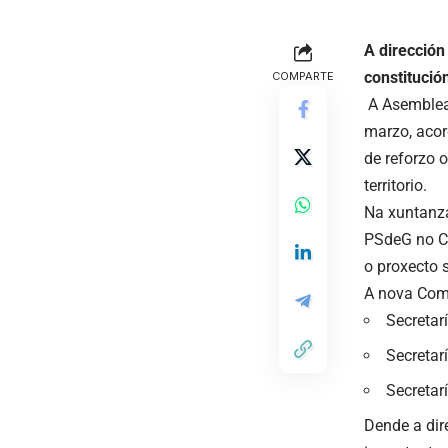
A dirección
constitució
COMPARTE
A Asemblea 
marzo, acor
de reforzo 
territorio.
Na xuntanza
PSdeG no Co
o proxecto s
A nova Comi
Secretar
Secretar
Secretar
Dende a dir