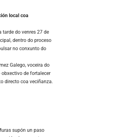
ión local coa
 tarde do venres 27 de
cipal, dentro do proceso
pulsar no conxunto do
ómez Galego, voceira do
 obxectivo de fortalecer
cto directo coa veciñanza.
 Muras supón un paso