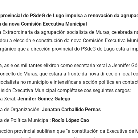
 provincial do PSdeG de Lugo impulsa a renovación da agrupac
n da nova Comisión Executiva Municipal
Extraordinaria da agrupación socialista de Muras, celebrada na
dou a elección e constitución da nova Comisión Executiva Muni
orgánico que a dirección provincial do PSdeG de Lugo está a im
, as e os militantes elixiron como secretaria xeral a Jennifer G
ncello de Muras, que estará á fronte da nova dirección local co
ocialista no municipio e intensificar a acción política en conta
sión Executiva Municipal complétase cos seguintes cargos:
ía Xeral:
Jennifer Gómez Galego
ía de Organización:
Jonatan Carballido Pernas
ía de Política Municipal:
Rocío López Cao
ección provincial subliñan que “a constitución da Executiva de