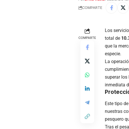
COMPARTE
Los servici
total de
10.
COMPARTE
que la merc
especie.
La operació
cumplimient
superar los 
inmediata d
Protecci
Este tipo d
nuestras co
pesquero qu
Tras el pesa