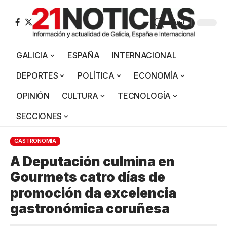
Aa
GALICIA
ESPAÑA
INTERNACIONAL
DEPORTES
POLÍTICA
ECONOMÍA
OPINIÓN
CULTURA
TECNOLOGÍA
SECCIONES
GASTRONOMÍA
A Deputación culmina en
Gourmets catro días de
promoción da excelencia
gastronómica coruñesa