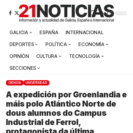
Aa
GALICIA
ESPAÑA
INTERNACIONAL
DEPORTES
POLÍTICA
ECONOMÍA
OPINIÓN
CULTURA
TECNOLOGÍA
SECCIONES
CIENCIA
UNIVERSIDAD
A expedición por Groenlandia e
máis polo Atlántico Norte de
dous alumnos do Campus
Industrial de Ferrol,
protagonista da última