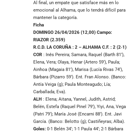
Al final, un empate que satisface más en lo
emocional al Alhama, que lo tendrá difícil para
mantener la categoría.
Ficha
DOMINGO 26/04/2026 (12,00) Campo:
RIAZOR (2.359)
R.C.D. LA CORUÑA : 2 – ALHAMA C.F. : 2 (2‑1)
COR
: Inês Pereira; Samara, Raquel (Barth 81’),
Elena, Vera; Olaya, Henar (Artero 59’), Paula;
Ainhoa (Magaia 81’), Marisa (Lucía Rivas 74’),
Bárbara (Pizarro 59’). Ent. Fran Alonso. (Banco:
Antía Veiga (g); Paula Monteagudo; Lía;
Carballada; Eva).
ALH
: Elena; Aitana, Yannel, Judith, Astrid;
Belén, Estefa (Raquel Pinel 79’), Yiyi, Ana, Vega
(Patri 79’); María José (Encarni 88’). Ent. Javi
García. (Banco: Belotto (g); Castiñeyras; Alba).
Goles:
0-1 Belén 34’; 1-1 Paula 44’; 2-1 Bárbara