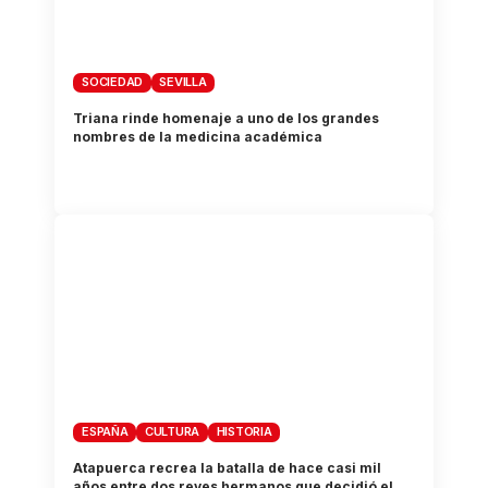
SOCIEDAD
SEVILLA
Triana rinde homenaje a uno de los grandes
nombres de la medicina académica
ESPAÑA
CULTURA
HISTORIA
Atapuerca recrea la batalla de hace casi mil
años entre dos reyes hermanos que decidió el