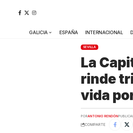
GALICIA
ESPAÑA
INTERNACIONAL
SEVILLA
La Capi
rinde t
vida po
POR
ANTONIO RENDÓN
PUBLICA
COMPARTE