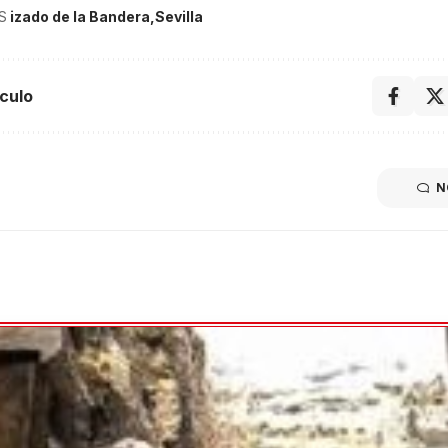
S
izado de la Bandera
Sevilla
culo
N