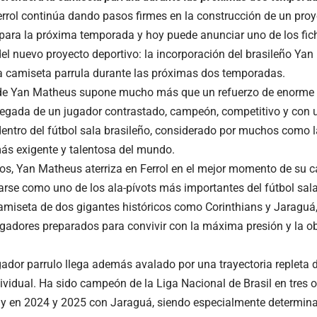
rrol continúa dando pasos firmes en la construcción de un proy
 para la próxima temporada y hoy puede anunciar uno de los fi
el nuevo proyecto deportivo: la incorporación del brasileño Ya
a camiseta parrula durante las próximas dos temporadas.
de Yan Matheus supone mucho más que un refuerzo de enorme niv
legada de un jugador contrastado, campeón, competitivo y con u
dentro del fútbol sala brasileño, considerado por muchos como la 
ás exigente y talentosa del mundo.
os, Yan Matheus aterriza en Ferrol en el mejor momento de su c
arse como uno de los ala-pívots más importantes del fútbol sala
camiseta de dos gigantes históricos como Corinthians y Jaraguá
gadores preparados para convivir con la máxima presión y la o
gador parrulo llega además avalado por una trayectoria repleta d
ividual. Ha sido campeón de la Liga Nacional de Brasil en tres 
 y en 2024 y 2025 con Jaraguá, siendo especialmente determina