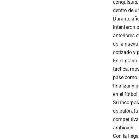
conquistas,
dentro de u
Durante año
intentaron 
anteriores e
de la nueva
cotizado y p
En el plano
táctica, mov
pase como e
finalizar y
en el fútbo
Su incorpor
de balón, la
competitiva
ambición.
Con la lleg