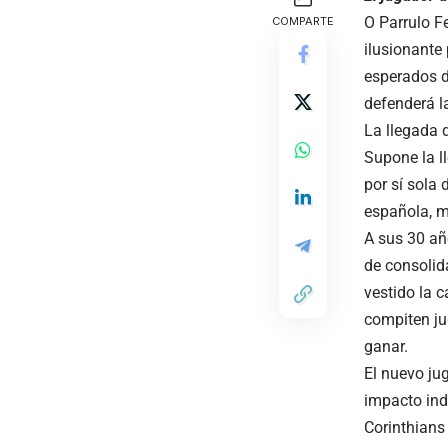
O
Parrulo
Fe
COMPARTE
ilusionante
esperados d
defenderá l
La llegada 
Supone la l
por sí sola 
española, m
A sus 30 añ
de consolid
vestido la 
compiten ju
ganar.
El nuevo ju
impacto ind
Corinthians