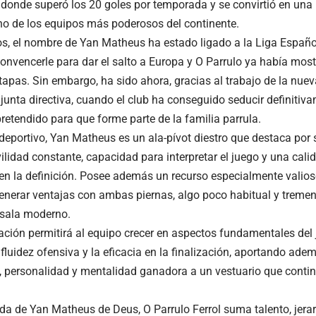
 donde superó los 20 goles por temporada y se convirtió en un
no de los equipos más poderosos del continente.
s, el nombre de Yan Matheus ha estado ligado a la Liga Españ
convencerle para dar el salto a Europa y O Parrulo ya había most
tapas. Sin embargo, ha sido ahora, gracias al trabajo de la nuev
 junta directiva, cuando el club ha conseguido seducir definiti
retendido para que forme parte de la familia parrula.
 deportivo, Yan Matheus es un ala-pívot diestro que destaca por 
ilidad constante, capacidad para interpretar el juego y una calid
n la definición. Posee además un recurso especialmente valios
 generar ventajas con ambas piernas, algo poco habitual y trem
l sala moderno.
ación permitirá al equipo crecer en aspectos fundamentales del
 fluidez ofensiva y la eficacia en la finalización, aportando ade
, personalidad y mentalidad ganadora a un vestuario que contin
ada de Yan Matheus de Deus, O Parrulo Ferrol suma talento, jer