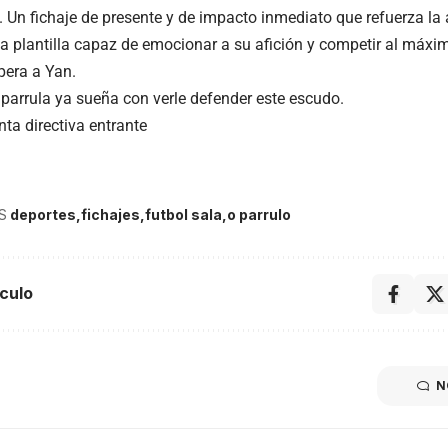
. Un fichaje de presente y de impacto inmediato que refuerza la 
na plantilla capaz de emocionar a su afición y competir al máxim
pera a Yan.
a parrula ya sueña con verle defender este escudo.
ta directiva entrante
S
deportes
fichajes
futbol sala
o parrulo
culo
N