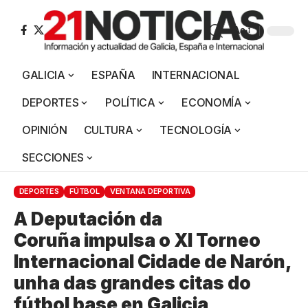
Aa
GALICIA
ESPAÑA
INTERNACIONAL
DEPORTES
POLÍTICA
ECONOMÍA
OPINIÓN
CULTURA
TECNOLOGÍA
SECCIONES
DEPORTES
FÚTBOL
VENTANA DEPORTIVA
A Deputación da
Coruña impulsa o XI Torneo
Internacional Cidade de Narón,
unha das grandes citas do
fútbol base en Galicia