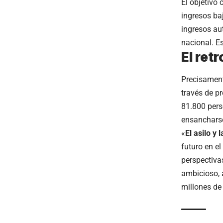
El objetivo 
ingresos ba
ingresos au
nacional. Es
El ret
Precisament
través de p
81.800 pers
ensanchars
«
El asilo y
futuro en e
perspectiva
ambicioso, 
millones de