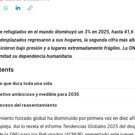
e refugiados en el mundo disminuyó un 3% en 2025, hasta 41,6 
 desplazados regresaron a sus hogares, la segunda cifra más al
icieron bajo presión y a lugares extremadamente frágiles. La ON
a mitad su dependencia humanitaria
.
tents
lio que dura toda una vida
jetivo ambicioso y medible para 2035
troceso del reasentamiento
miento forzado global ha disminuido por primera vez en diez años
leja. Así lo revela el informe
Tendencias Globales 2025 del des
de la ONU para los Refugiados (
ACNUR
), presentado este jueves