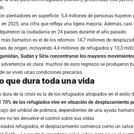
ih.
on alentadores en superficie: 5,4 millones de personas huyeron de
 en 2025, una cifra que refleja una ligera mejoría. Además, cas
dquirieron la ciudadanía en 24 países durante el año pasado.
o más llamativo es el de los retornos: 14,7 millones de desplaza
ses de origen, incluyendo 4,4 millones de refugiados y 10,3 mil
ganistán, Sudán y Siria concentraron los mayores movimiento
 advertencia es clara: muchos de esos regresos se produjeron ba
de se viven unas condiciones precarias.
lio que dura toda una vida
dura de la crisis es la de los refugiados atrapados en el exilio 
el
70% de los refugiados vive en situación de desplazamiento 
ebajo del umbral de pobreza, dependientes de una ayuda humanit
ero no les devuelve el control sobre sus vidas.
iados refugiados, el desplazamiento comienza como un salvav