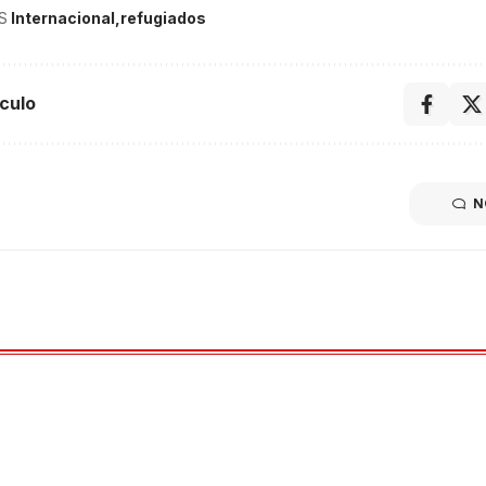
S
Internacional
refugiados
culo
N