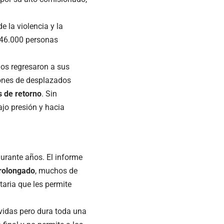
 la violencia y la
i 46.000 personas
dos regresaron a sus
lones de desplazados
s de retorno
. Sin
jo presión y hacia
durante años. El informe
prolongado
, muchos de
aria que les permite
idas pero dura toda una