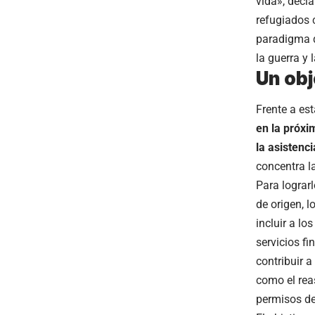
vida», decla
refugiados 
paradigma q
la guerra y 
Un obj
Frente a es
en la próx
la asistenc
concentra la
Para lograrl
de origen, 
incluir a l
servicios f
contribuir a
como el rea
permisos de