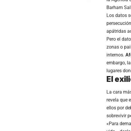
Barham Sal
Los datos s
persecución
apátridas a
Pero el dat
zonas o paí
internos.
Af
embargo, la
lugares don
El exi
La cara más 
revela que 
ellos por d
sobrevivir p
«Para demas