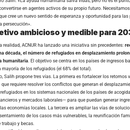
ró Salih. «La ayuda humanitaria salva vidas, pero no es el punto
convertirse en agentes activos de su propio futuro. Necesitamo
ue cree un nuevo sentido de esperanza y oportunidad para las
la persecución».
etivo ambicioso y medible para 2
ta realidad, ACNUR ha lanzado una iniciativa sin precedentes:
re
ima década, el número de refugiados en desplazamiento prol
ia humanitaria
. El objetivo se centra en los países de ingresos 
 mayoría de los refugiados (el 68% del total).
o, Salih propone tres vías. La primera es fortalecer los retornos 
lo que requiere resolver los conflictos que generan el desplazam
os refugiados en los sistemas nacionales de los países de acogid
inancieros y mercados laborales— para que puedan generar ingr
 las economías locales. La tercera es ampliar las vías de solucio
sentamiento de los casos más vulnerables, la reunificación famil
 trabajo y becas.