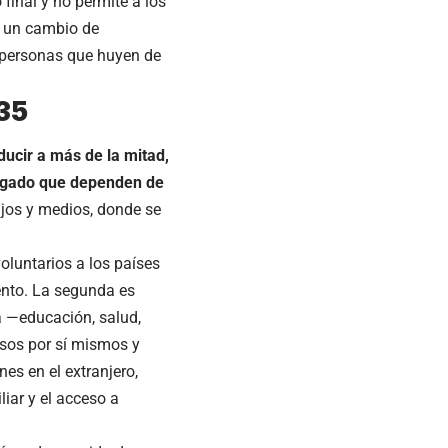
 final y no permite a los
s un cambio de
 personas que huyen de
035
ducir a más de la mitad,
ongado que dependen de
bajos y medios, donde se
voluntarios a los países
iento. La segunda es
a —educación, salud,
esos por sí mismos y
nes en el extranjero,
iar y el acceso a