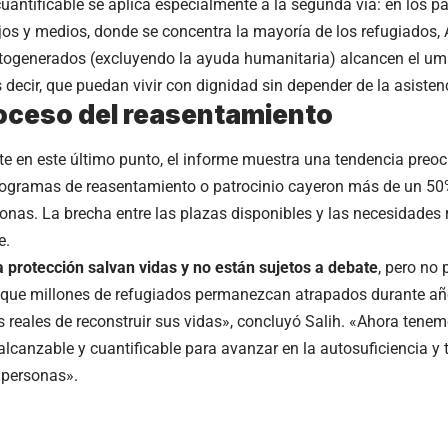
cuantificable se aplica especialmente a la segunda vía: en los p
jos y medios, donde se concentra la mayoría de los refugiados,
togenerados (excluyendo la ayuda humanitaria) alcancen el um
 decir, que puedan vivir con dignidad sin depender de la asisten
roceso del reasentamiento
e en este último punto, el informe muestra una tendencia preoc
rogramas de reasentamiento o patrocinio cayeron más de un 50
onas. La brecha entre las plazas disponibles y las necesidades 
e.
 la protección salvan vidas y no están sujetos a debate
, pero no
l que millones de refugiados permanezcan atrapados durante añ
s reales de reconstruir sus vidas», concluyó Salih. «Ahora tenem
alcanzable y cuantificable para avanzar en la autosuficiencia y 
 personas».