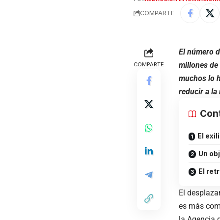
COMPARTE
El número d
millones de
COMPARTE
muchos lo h
reducir a l
Con
El exi
Un ob
El re
El desplaza
es más comp
la Agencia 