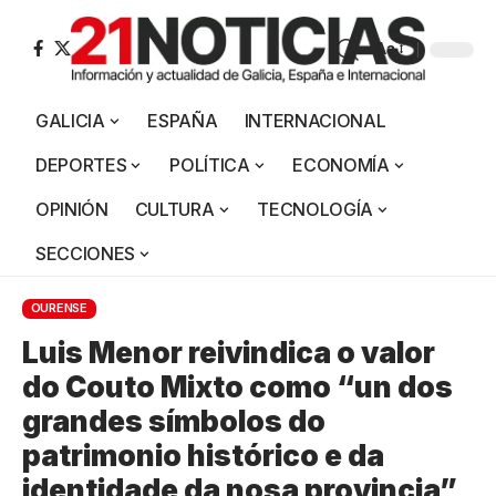
Aa
GALICIA
ESPAÑA
INTERNACIONAL
DEPORTES
POLÍTICA
ECONOMÍA
OPINIÓN
CULTURA
TECNOLOGÍA
SECCIONES
OURENSE
Luis Menor reivindica o valor
do Couto Mixto como “un dos
grandes símbolos do
patrimonio histórico e da
identidade da nosa provincia”