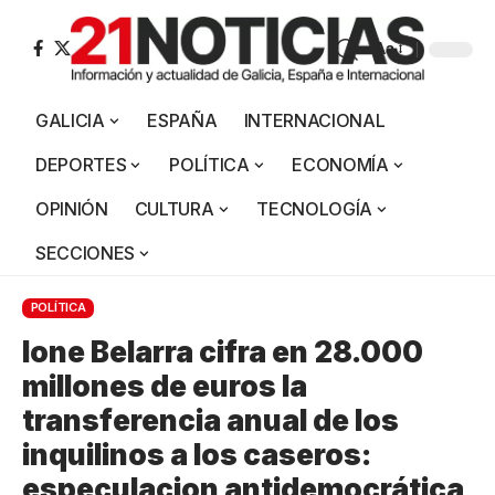
Aa
GALICIA
ESPAÑA
INTERNACIONAL
DEPORTES
POLÍTICA
ECONOMÍA
OPINIÓN
CULTURA
TECNOLOGÍA
SECCIONES
POLÍTICA
Ione Belarra cifra en 28.000
millones de euros la
transferencia anual de los
inquilinos a los caseros:
especulacion antidemocrática