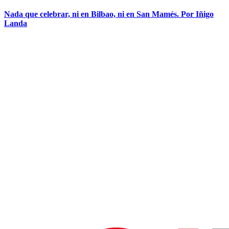
Nada que celebrar, ni en Bilbao, ni en San Mamés. Por Iñigo
Landa