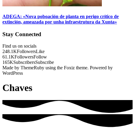
ADEGA: «Nova poboación de planta en perigo crítico de
extinción, ameazada por unha infraestrutura da Xunta»
Stay Connected
Find us on socials
248.1K
Followers
Like
61.1K
Followers
Follow
165K
Subscribers
Subscribe
Made by ThemeRuby using the Foxiz theme. Powered by
WordPress
Chaves