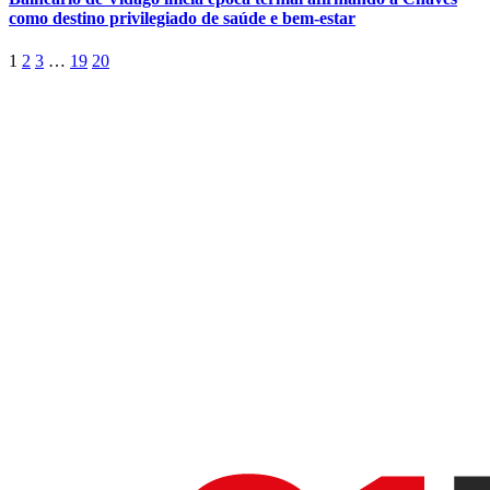
como destino privilegiado de saúde e bem-estar
1
2
3
…
19
20