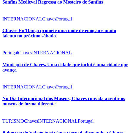
Sanfins Medieval Regressa ao Mosteiro de Sanfins
INTERNACIONAL
Chaves
Portugal
Chaves En’Dança promete uma noite de emoção e muito
talento no próximo sábado
Portugal
Chaves
INTERNACIONAL
Município de Chaves. Uma cidade que inclui é uma cidade que
avança
INTERNACIONAL
Chaves
Portugal
No Dia Internacional dos Museus, Chaves convida a sentir os
museus de forma diferente
TURISMO
Chaves
INTERNACIONAL
Portugal
Balneário de Vidago inicia época termal afirmando a Chaves