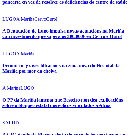
pancarta en vez de resolver as deficiencias do centro de saúde
LUGO
A Mariña
Cervo
Ourol
A Deputación de Lugo impulsa novas actuacións na Mariña
cun investimento que supera os 300.000€ en Cervo e Ourol
LUGO
A Mariña
Denuncian graves filtracións na zona nova do Hospital da
Mariña por mor da choiva
A Mariña
LUGO
O PP da Mariña lamenta que Besteiro non dea explicacións
sobre o bloqueo estatal dos eólicos vinculados a Alcoa
SALUD
A CIG-Saúde da Mariña alerta do risco de tensión térmica na