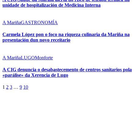
unidade de hospitalización de Medicina Interna
A Mariña
GASTRONOMÍA
Carmela López pon o foco na riqueza culinaria da Mariña na
presentación dun novo receitario
A Mariña
LUGO
Monforte
A CIG denuncia o desabastecemento de centros sanitarios pola
«parálise» da Xerencia de Lugo
1
2
3
…
9
10