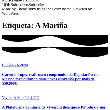
61.1K
Followers
Follow
165K
Subscribers
Subscribe
Made by ThemeRuby using the Foxiz theme. Powered by
WordPress
Etiqueta:
A Mariña
LUGO
A Mariña
Carmela López reafirma o compromiso da Deputación coa
Mariña formalizando dous novos convenios por máis de
550.000€
Viveiro
A Mariña
LUGO
A Plataforma Sanitaria de Viveiro critica que o PP retire a súa