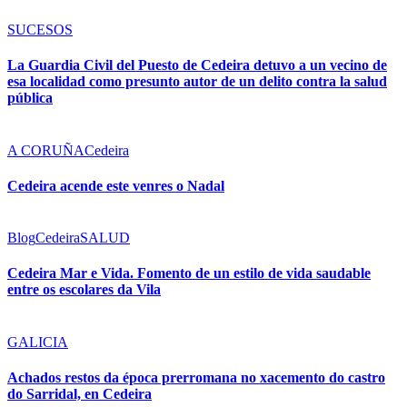
SUCESOS
La Guardia Civil del Puesto de Cedeira detuvo a un vecino de
esa localidad como presunto autor de un delito contra la salud
pública
A CORUÑA
Cedeira
Cedeira acende este venres o Nadal
Blog
Cedeira
SALUD
Cedeira Mar e Vida. Fomento de un estilo de vida saudable
entre os escolares da Vila
GALICIA
Achados restos da época prerromana no xacemento do castro
do Sarridal, en Cedeira