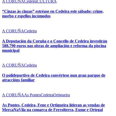
A CORUÑA
Cedeira
CULTURA
“Cinzas ás cinzas” estréase en Cedeira este sábado: crime,
morbo e espellos incómodos
A CORUÑA
Cedeira
A Deputación da Coruña e o Concello de Cedeira investirán
588.790 euros nas obras de ampliación e reforma da piscina
municipal
A CORUÑA
Cedeira
O polideportivo de Cedeira convértese nun gran parque de
atraccións familiar
A CORUÑA
As Pontes
Cedeira
Ortigueira
As Pontes, Cedeira, Fene e Ortigueira lideran as vendas de
MercaNaVila na comarca de Ferrolterra, Eume e Ortegal