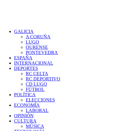
GALICIA
A CORUÑA
LUGO
OURENSE
PONTEVEDRA
ESPAÑA
INTERNACIONAL
DEPORTES
RC CELTA
RC DEPORTIVO
CD LUGO
FÚTBOL
POLÍTICA
ELECCIONES
ECONOMÍA
LABORAL
OPINIÓN
CULTURA
MÚSICA